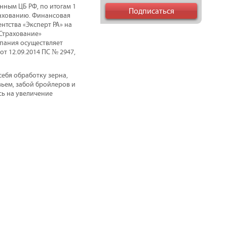
нным ЦБ РФ, по итогам 1
рахованию. Финансовая
тства «Эксперт РА» на
-Страхование»
мпания осуществляет
от 12.09.2014 ПС № 2947,
себя обработку зерна,
ьем, забой бройлеров и
сь на увеличение