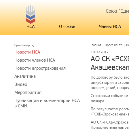
Союз "Ед
НСА
О союзе
Члены НСА
Пресс-центр
Главная
|
Пресс-центр
|
Н
Новости НСА
18.09.2017
АО СК «РСХ
Новости членов НСА
Акашевская
Новости агрострахования
Аналитика
По договору было за
инкубатория и завод
Видео
повреждений, повреж
Мероприятия
Страховым событием 
Публикации и комментарии НСА
пожара.
в СМИ
По результатам расс
«РСХБ-Страхование» 
АО СК «РСХБ-Страхов
Приоритетные направ