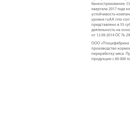
банкострахование. Ст
квартала 2017 года 
устойчивость компан
уровне ruAA (что со
представлено в 55 су
деятельность на осно
от 12.09.2014 ОС № 29
ООО «Птицефабрика А
производство кормов
переработку мяса. П
продукции с 60 000 то