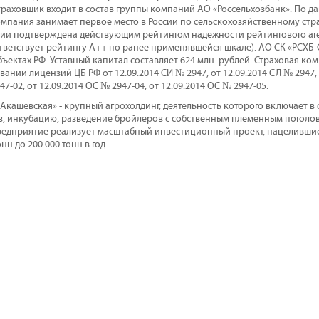
раховщик входит в состав группы компаний АО «Россельхозбанк». По да
компания занимает первое место в России по сельскохозяйственному ст
ии подтверждена действующим рейтингом надежности рейтингового аген
ответствует рейтингу А++ по ранее применявшейся шкале). АО СК «РСХБ
бъектах РФ. Уставный капитал составляет 624 млн. рублей. Страховая ко
вании лицензий ЦБ РФ от 12.09.2014 СИ № 2947, от 12.09.2014 СЛ № 2947, 
47-02, от 12.09.2014 ОС № 2947-04, от 12.09.2014 ОС № 2947-05.
кашевская» - крупный агрохолдинг, деятельность которого включает в 
, инкубацию, разведение бройлеров с собственным племенным поголов
редприятие реализует масштабный инвестиционный проект, нацеливши
нн до 200 000 тонн в год.