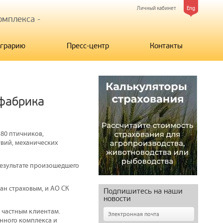
Личный кабинет
Eng
мплекса -
грарию
Пресс-центр
Контакты
фабрика
 80 птичников,
твий, механических
результате произошедшего
ан страховым, и АО СК
Подпишитесь на наши
новости
 частным клиентам.
нного комплекса и