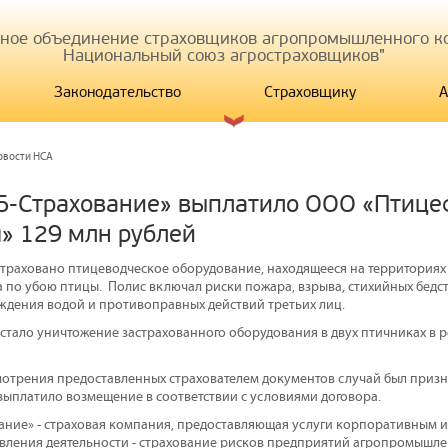
иное объединение страховщиков агропромышленного ко
Национальный союз агростраховщиков"
Законодательство
Страховщику
А
овости НСА
Б-Страхование» выплатило ООО «Птице
» 129 млн рублей
страховано птицеводческое оборудование, находящееся на территориях
а по убою птицы. Полис включал риски пожара, взрыва, стихийных бедс
дения водой и противоправных действий третьих лиц.
стало уничтожение застрахованного оборудования в двух птичниках в 
мотрения предоставленных страхователем документов случай был призн
выплатило возмещение в соответствии с условиями договора.
ание» - страховая компания, предоставляющая услуги корпоративным и
ления деятельности - страхование рисков предприятий агропромышле