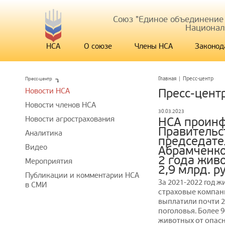
Союз "Единое объединение
Национал
НСА
О союзе
Члены НСА
Законод
Пресс-центр
Главная
|
Пресс-центр
Новости НСА
Пресс-цент
Новости членов НСА
30.03.2023
Новости агрострахования
НСА проин
Правительс
Аналитика
председате
Видео
Абрамченко 
2 года жив
Мероприятия
2,9 млрд. р
Публикации и комментарии НСА
За 2021-2022 год 
в СМИ
страховые компан
выплатили почти 2
поголовья. Более 
животных от опасн