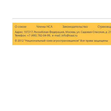
О союзе
Члены НСА
Законодательство
Страховщ
Адрес: 107217, Российская Федерация, Москва, ул. Садовая-Спасская, д. 21
Телефон: +7 (495) 782-04-99, e-mail: info@naai.ru
© 2012 "Национальный союз агростраховщиков" Все права защищены