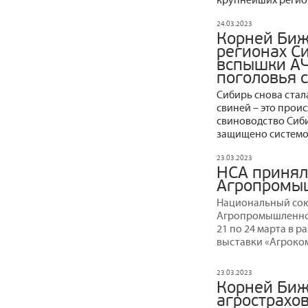
24.03.2023
Корней Биж
регионах С
вспышки АЧ
поголовья 
Сибирь снова ста
свиней – это прои
свиноводство Сиби
защищено системо
23.03.2023
НСА принял
Агропромы
Национальный сою
Агропромышленном
21 по 24 марта в
выставки «Агроко
23.03.2023
Корней Биж
агрострахо