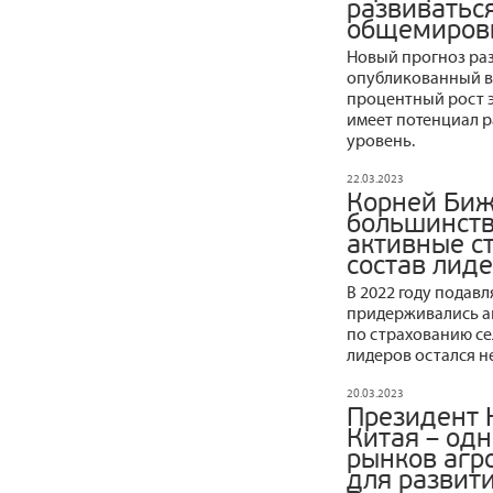
развиватьс
общемиров
Новый прогноз раз
опубликованный в 
процентный рост э
имеет потенциал р
уровень.
22.03.2023
Корней Биж
большинств
активные ст
состав лид
В 2022 году пода
придерживались ак
по страхованию се
лидеров остался 
20.03.2023
Президент 
Китая – од
рынков агр
для развити