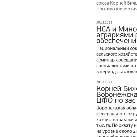
союза Корней Бижд
Противоэпизоотич
30.03.2023
НСА и Минс
аграриями 
обеспечени
Национальный сою
сельского хозяйст
семинар-совещани
специалистами по
в период стартова
28.03.2023
Корней Биж
Воронежска
ЦФО по зас
Воронежская облас
федерального окру
хозяйства заключи
тыс. га. По охват
на уровне около 2
крупнейших реги