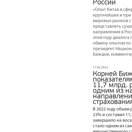
России
«Опыт Китая в сфе
крупнейших и при
мировых рынков с
представлять суще
направления в Рос
этом году диалога
обмену опытом по 
президент Национ
Биждов, комменти
17.03.2023
Корней Биж
показателя
11,7 млрд. 
одним из н
направлени
страховани
В 2022 году объем
23% и составил 11
завершило на восх
стало одним из с
имущественного с