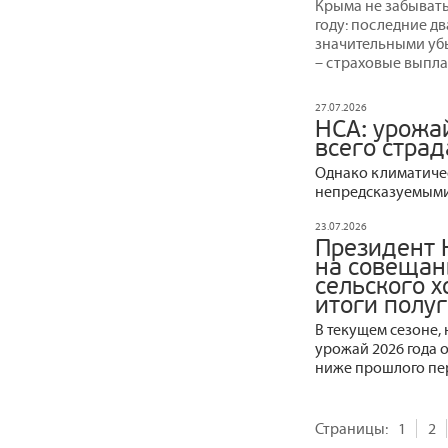
Крыма не забывать 
году: последние д
значительными уб
– страховые выпла
27.07.2026
НСА: урожа
всего страд
Однако климатичес
непредсказуемыми
23.07.2026
Президент 
на совещан
сельского 
итоги полу
В текущем сезоне,
урожай 2026 года 
ниже прошлого пер
Страницы:
1
2