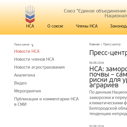
Союз "Единое объединение
Национал
НСА
О союзе
Члены НСА
Законод
Пресс-центр
Главная
|
Пресс-центр
Новости НСА
Пресс-цент
Новости членов НСА
06.08.2026
Новости агрострахования
НСА: замор
почвы – са
Аналитика
риски для 
Видео
аграриев
Мероприятия
По данным Национ
заморозки и пере
Публикации и комментарии НСА
климатическими ф
в СМИ
Белгородской обла
тенденцию непред
05.08.2026