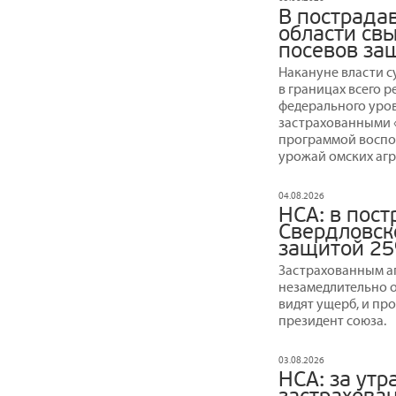
В пострада
области св
посевов за
Накануне власти 
в границах всего 
федерального уров
застрахованными «
программой воспо
урожай омских агр
04.08.2026
НСА: в пос
Свердловск
защитой 25
Застрахованным а
незамедлительно о
видят ущерб, и пр
президент союза.
03.08.2026
НСА: за утр