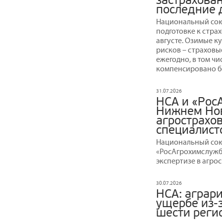
застрахова
последние 
Национальный сою
подготовке к стра
августе. Озимые к
рисков – страховы
ежегодно, в том чи
компенсировано бо
31.07.2026
НСА и «Рос
Нижнем Нов
агрострахов
специалист
Национальный сою
«РосАгрохимслужб
экспертизе в агро
30.07.2026
НСА: аграр
ущербе из-
шести реги