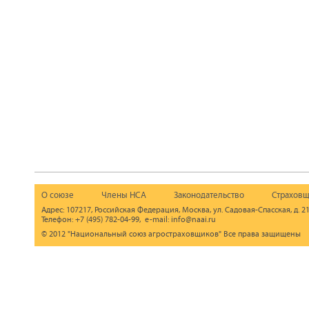
О союзе
Члены НСА
Законодательство
Страховщ
Адрес: 107217, Российская Федерация, Москва, ул. Садовая-Спасская, д. 21
Телефон: +7 (495) 782-04-99, e-mail: info@naai.ru
© 2012 "Национальный союз агростраховщиков" Все права защищены