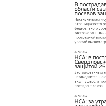
В пострада
области св
посевов за
Накануне власти 
в границах всего 
федерального уров
застрахованными «
программой воспо
урожай омских агр
04.08.2026
НСА: в пос
Свердловск
защитой 25
Застрахованным а
незамедлительно о
видят ущерб, и пр
президент союза.
03.08.2026
НСА: за утр