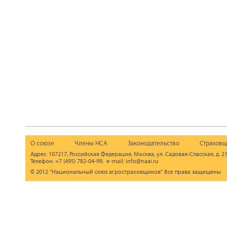
О союзе
Члены НСА
Законодательство
Страховщ
Адрес: 107217, Российская Федерация, Москва, ул. Садовая-Спасская, д. 21
Телефон: +7 (495) 782-04-99, e-mail: info@naai.ru
© 2012 "Национальный союз агростраховщиков" Все права защищены