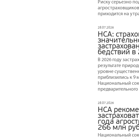
Риску серьезно по
агростраховщиков 
приходится на утр
28.07.2026
НСА: страх
значительн
застрахова
бедствий в
В 2026 году застр
результате природ
уровне существенн
приблизились к 9 
Национальный сою
предварительного 
28.07.2026
НСА рекоме
застраховат
года агрос
266 млн ру
Национальный сою