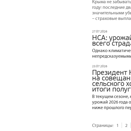
Крыма не забывать 
году: последние д
значительными уб
– страховые выпла
27.07.2026
НСА: урожа
всего страд
Однако климатичес
непредсказуемыми
23.07.2026
Президент 
на совещан
сельского 
итоги полу
В текущем сезоне,
урожай 2026 года 
ниже прошлого пер
Страницы:
1
2