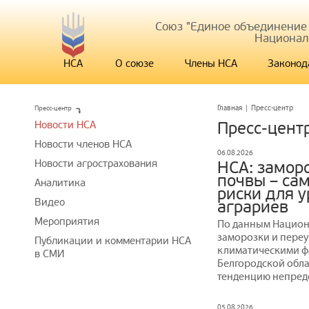
Союз "Единое объединение
Национал
НСА
О союзе
Члены НСА
Законод
Пресс-центр
Главная
|
Пресс-центр
Новости НСА
Пресс-цент
Новости членов НСА
06.08.2026
Новости агрострахования
НСА: замор
почвы – са
Аналитика
риски для 
Видео
аграриев
Мероприятия
По данным Национ
заморозки и пере
Публикации и комментарии НСА
климатическими ф
в СМИ
Белгородской обла
тенденцию непред
05.08.2026