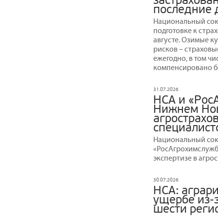
застрахова
последние 
Национальный сою
подготовке к стра
августе. Озимые к
рисков – страховы
ежегодно, в том чи
компенсировано бо
31.07.2026
НСА и «Рос
Нижнем Нов
агрострахов
специалист
Национальный сою
«РосАгрохимслужб
экспертизе в агро
30.07.2026
НСА: аграр
ущербе из-
шести реги