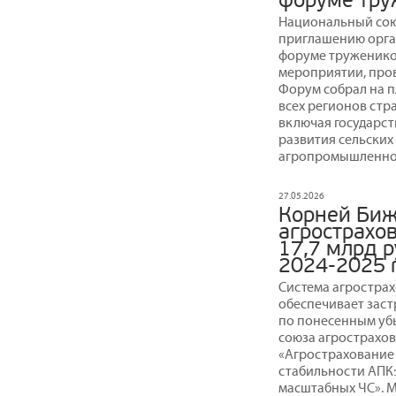
форуме тру
Национальный сою
приглашению орган
форуме труженико
мероприятии, про
Форум собрал на п
всех регионов стр
включая государст
развития сельски
агропромышленног
27.05.2026
Корней Биж
агрострахо
17,7 млрд р
2024-2025 
Система агрострах
обеспечивает зас
по понесенным уб
союза агрострахов
«Агрострахование
стабильности АПК:
масштабных ЧС». 