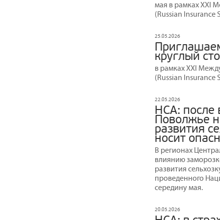
мая в рамках XXI
(Russian Insurance 
25.05.2026
Приглашае
круглый ст
в рамках XXI Меж
(Russian Insurance
22.05.2026
НСА: после
Поволжье н
развития се
носит опасн
В регионах Центра
влиянию заморозко
развития сельхозку
проведенного Нац
середину мая.
20.05.2026