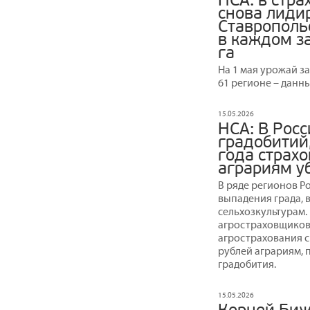
НСА: в стра
снова лидир
Ставрополь
в каждом з
га
На 1 мая урожай з
61 регионе – данн
15.05.2026
НСА: В Росс
градобитий
года страх
аграриям у
В ряде регионов Р
выпадения града, 
сельхозкультурам.
агростраховщиков,
агрострахования с
рублей аграриям, 
градобития.
15.05.2026