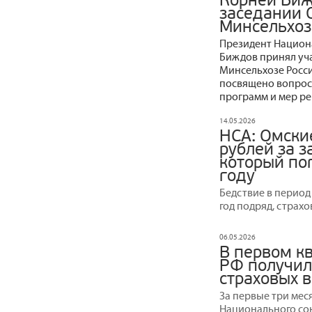
Корней Биж
заседании 
Минсельхоз
Президент Национ
Биждов принял уча
Минсельхозе Росси
посвящено вопрос
программ и мер ре
14.05.2026
НСА: Омски
рублей за 
который пог
году
Бедствие в период
год подряд, страх
06.05.2026
В первом к
РФ получил
страховых 
За первые три мес
Национального со