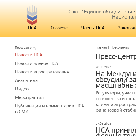
Союз "Единое объединение
Национал
НСА
О союзе
Члены НСА
Законод
Пресс-центр
Главная
|
Пресс-центр
Новости НСА
Пресс-цент
Новости членов НСА
28.05.2026
Новости агрострахования
На Междуна
обсудили з
Аналитика
масштабны
Видео
Регуляторы, участ
Мероприятия
сообщества конста
климата агростра
Публикации и комментарии НСА
финансовой стаби
в СМИ
27.05.2026
НСА принял 