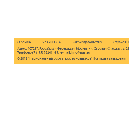
О союзе
Члены НСА
Законодательство
Страховщ
Адрес: 107217, Российская Федерация, Москва, ул. Садовая-Спасская, д. 21
Телефон: +7 (495) 782-04-99, e-mail: info@naai.ru
© 2012 "Национальный союз агростраховщиков" Все права защищены