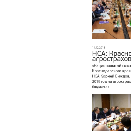
11.12.2018
НСА: Красн
агрострахо
«Национальный союз 
Краснодарского края
НСА Корней Биждов, 
2019 год на агростра
бюджетах.