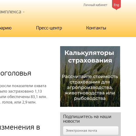
Личный кабинет
Eng
мплекса -
рарию
Пресс-центр
Контакты
поголовья
ыросли показатели охвата
ыло застраховано 1,13
были обеспечены 83,1 млн.
 голов, или 2,9 млн.
Подпишитесь на наши
новости
изменения в