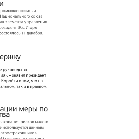
и
 промышленников и
 Национального союза
как элемента управления
резидент ВСС Игорь
остоялось 11 декабря.
держку
е руководства
ия», – заявил президент
Коробки о том, что на
альном, так и в краевом
ации меры по
тва
рахования рисков малого
е используется данным
а агростраховщиков
у «О совершенствовании