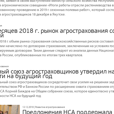
м, заявил в своем выступлении министр сельского хозяйства Республик
а агрономическом совещании «Итоги работы отрасли растениеводства в 2
ованному проведению в 2019 г. сезонных полевых работ», который состо
 агростраховщиков 18 декабря в Якутске.
ая
есяцев 2018 г. рынок агрострахования с
ей
2018 г. объем рынка страхования сельскохозяйственных рисков составил 2
емии начислено по договорам страхования, заключенным на условиях гос
дируемым договорам. Такие данные следуют из анализа данных Национа
а России, опубликованных по итогам трех кварталов.
ахования
ый союз агростраховщиков утвердил н
ти на будущий год
льный союз агростраховщиков сосредоточит свои усилия на решении за
ительством РФ и Банком России по расширению охвата страхованием от
СА Корней Биждов на Общем собрании союза, которое единогласно ут
ности НСА на будущий год.
12.12.2018 | Развитие агрострахования
Предложения НСА поддержала