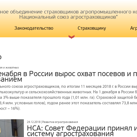
иное объединение страховщиков агропромышленного ко
Национальный союз агростраховщиков"
Законодательство
Страховщику
Аг
р
жая и животных
екабря в России вырос охват посевов и 
ванием
ого союза агростраховщиков, по итогам 11 месяцев 2018 г. в России в
ьхозкультур и сельскохозяйственных животных. На 1 декабря в России б
 на 3% выше показателя прошлого года (1,01 млн. га). Страховой защитой 
,4 млн. условных голов), годом ранее этот показатель составлял 73,8 млн.
ост – 16%).
24.12.2018 | Развитие агрострахования
НСА: Совет Федерации принял 
систему агрострахования