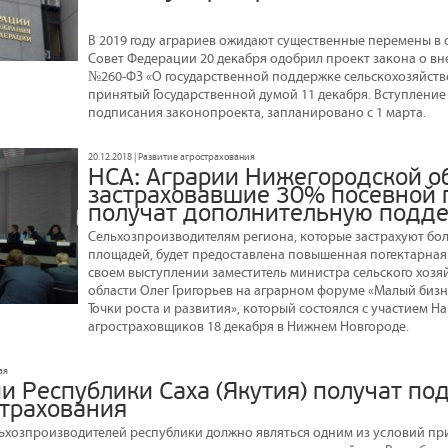
В 2019 году аграриев ожидают существенные перемены в 
Совет Федерации 20 декабря одобрил проект закона о вн
№260-ФЗ «О государственной поддержке сельскохозяйств
принятый Государственной думой 11 декабря. Вступление 
подписания законопроекта, запланировано с 1 марта.
20.12.2018 | Развитие агрострахования
НСА: Аграрии Нижегородской об
застраховавшие 30% посевной
получат дополнительную подд
Сельхозпроизводителям региона, которые застрахуют бо
площадей, будет предоставлена повышенная погектарная 
своем выступлении заместитель министра сельского хозя
области Олег Григорьев на аграрном форуме «Малый бизне
Точки роста и развития», который состоялся с участием 
агростраховщиков 18 декабря в Нижнем Новгороде.
ая
ии Республики Саха (Якутия) получат п
страхования
ьхозпроизводителей республики должно являться одним из условий пр