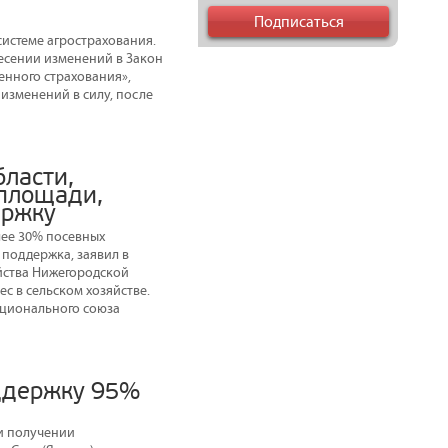
системе агрострахования.
есении изменений в Закон
енного страхования»,
изменений в силу, после
ласти,
 площади,
ержку
лее 30% посевных
поддержка, заявил в
йства Нижегородской
с в сельском хозяйстве.
Национального союза
оддержку 95%
и получении