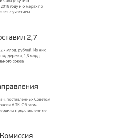
и Саха (Якутия)
018 году и о мерах по
ялся с участием
оставил 2,7
,7 млрд. рублей. Из них
поддержки, 1,3 млрд.
льного союза
аправления
дач, поставленных Советом
расли АПК. Об этом
вердило представленные
 Комиссия