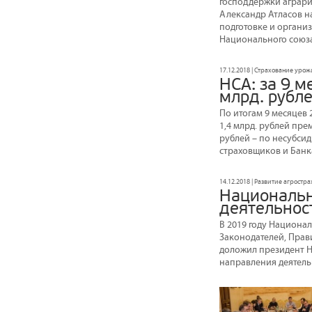
господдержки агрария
Александр Атласов н
подготовке и организ
Национального союза
17.12.2018 | Страхование урож
НСА: за 9 м
млрд. рубл
По итогам 9 месяцев 
1,4 млрд. рублей пр
рублей – по несубси
страховщиков и Банк
14.12.2018 | Развитие агростр
Национальн
деятельнос
В 2019 году Национа
Законодателей, Прав
доложил президент Н
направления деятель