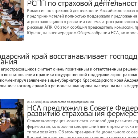
РСПП по страховой деятельност
Комиссия по страховой деятельности Российского союза
предпринимателей полностью поддержала предложения
агростраховщиков о развитии системы агрострахования 
рисками АПК. Об этом сообщил председатель комиссии, п
Юргенс, на внеочередном Общем собрании НСА, которое с
одарский край восстанавливает господ
вания
агростраховщиков считает очень позитивным и ответственным решени
 о восстановлении практики государственной поддержки агрострахован
комментируя заявление вице-губернатора Краснодарского края Андрея 
хование с господдержкой в регионе запланированы средства как в федер
07.12.2018 | Законодательство об агростраховании
НСА предложил в Совете Федер
развитию страхования фермерс
Сельхозкооперация может стать основой для развития ст
фермерства, которое на сегодняшний день практически н
типом хозяйств. Об этом президент Национального союз
Корней Биждов заявил в рамках «круглого стола» на тем