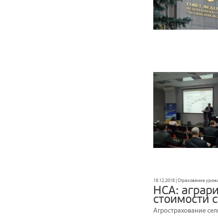
18.12.2018 | Страхование урож
НСА: аграр
стоимости 
Агрострахование сел