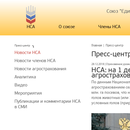
Союз "Ед
НСА
О союзе
Члены НСА
Пресс-центр
Главная
|
Пресс-центр
Новости НСА
Пресс-цент
Новости членов НСА
28.12.2018 | Страхование уро
НСА: на 1 д
Новости агрострахования
агрострахо
Аналитика
По данным Национальн
Видео
агрострахованием сел
млн. га посевов, что
Мероприятия
голов животных (или 3
Публикации и комментарии НСА
условных голов (прир
в СМИ