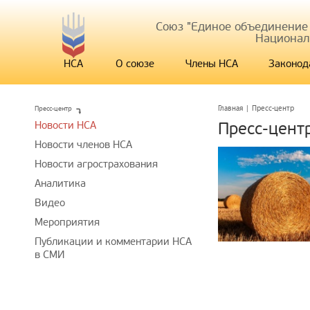
Союз "Единое объединение
Национал
НСА
О союзе
Члены НСА
Законод
Пресс-центр
Главная
|
Пресс-центр
Новости НСА
Пресс-цент
Новости членов НСА
Новости агрострахования
Аналитика
Видео
Мероприятия
Публикации и комментарии НСА
в СМИ