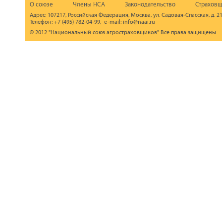
О союзе
Члены НСА
Законодательство
Страховщ
Адрес: 107217, Российская Федерация, Москва, ул. Садовая-Спасская, д. 21
Телефон: +7 (495) 782-04-99, e-mail: info@naai.ru
© 2012 "Национальный союз агростраховщиков" Все права защищены