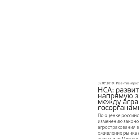
09.07.2019 | Развитие агро
НСА: разви
напрямую з
между агра
госорганам
По оценке российс
изменению законо
агрострахования в
оживление рынка а
участники Междун