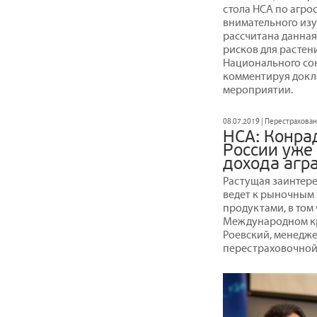
стола НСА по агро
внимательного изу
рассчитана данная
рисков для растени
Национального со
комментируя докла
мероприятии.
08.07.2019 | Перестрахова
НСА: Конрад
России уже
дохода агра
Растущая заинтере
ведет к рыночным
продуктами, в том 
Международном кр
Роевский, менедже
перестраховочной 