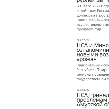
рублей за 
В январе 2022 г. 
хозяйствам России
договорам агростр
Национальный союз
осуществлены вып
прошлого года.
28.02.2022
НСА и Минс
ознакомили
новыми воз
урожая
Национальный сою
Республики Татарс
региона, посвяще
государственной п
22.02.2022
НСА принял
проблемам 
Амурской о