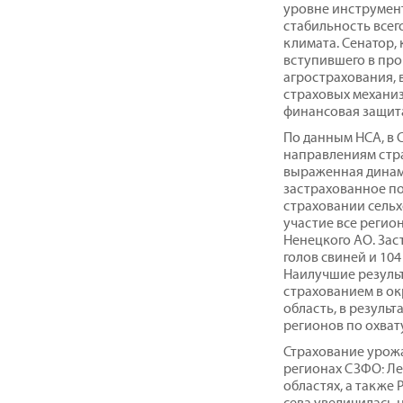
уровне инструмент
стабильность всег
климата. Сенатор,
вступившего в про
агрострахования, 
страховых механиз
финансовая защита
По данным НСА, в С
направлениям стр
выраженная динам
застрахованное по
страховании сель
участие все регио
Ненецкого АО. Заст
голов свиней и 104
Наилучшие резуль
страхованием в о
область, в результ
регионов по охвату
Страхование урожа
регионах СЗФО: Ле
областях, а также
сева увеличилась на