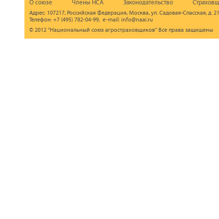
О союзе
Члены НСА
Законодательство
Страховщ
Адрес: 107217, Российская Федерация, Москва, ул. Садовая-Спасская, д. 21
Телефон: +7 (495) 782-04-99, e-mail: info@naai.ru
© 2012 "Национальный союз агростраховщиков" Все права защищены