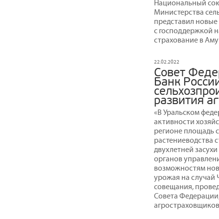
Национальный сою
Министерства сель
представил новые
с господдержкой 
страхование в Амур
22.02.2022
Совет Феде
Банк России
сельхозпро
развития а
«В Уральском феде
активности хозяйс
регионе площадь се
растениеводства с
двухлетней засухи 
органов управлени
возможностям ново
урожая на случай 
совещания, прове
Совета Федерации
агростраховщиков