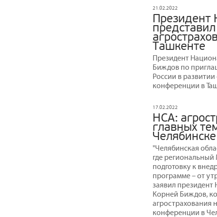
21.02.2022
Президент 
представил
агрострахо
Ташкенте
Президент Национ
Биждов по пригла
России в развитии
конференции в Таш
17.02.2022
НСА: агрост
главных те
Челябинске
"Челябинская обла
где региональный
подготовку к внед
программе – от ут
заявил президент
Корней Биждов, к
агрострахования
конференции в Чел