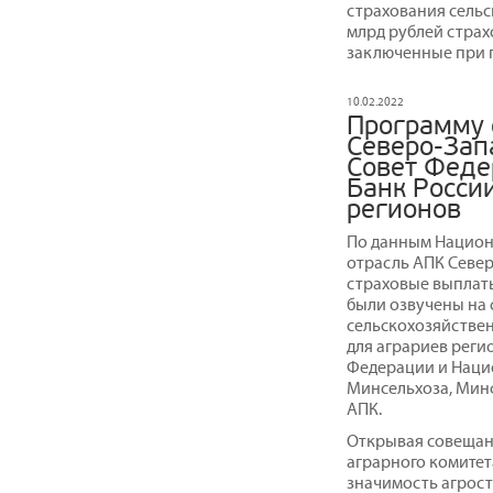
страхования сельс
млрд рублей страх
заключенные при 
10.02.2022
Программу 
Северо-Зап
Совет Феде
Банк Росси
регионов
По данным Национа
отрасль АПК Север
страховые выплаты
были озвучены на
сельскохозяйствен
для аграриев реги
Федерации и Наци
Минсельхоза, Минф
АПК.
Открывая совещани
аграрного комитет
значимость агрос