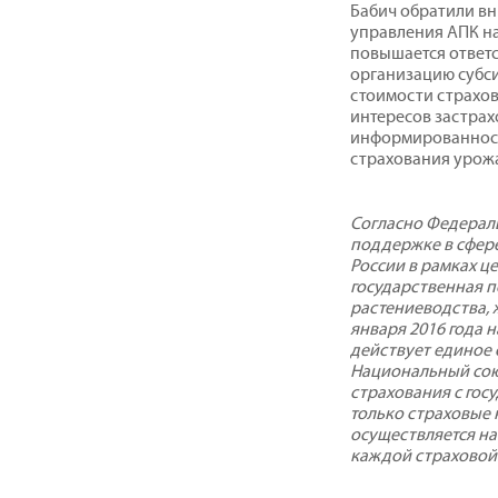
Бабич обратили в
управления АПК на
повышается ответ
организацию субс
стоимости страхов
интересов застра
информированнос
страхования урожа
Согласно Федераль
поддержке в сфере
России в рамках ц
государственная 
растениеводства, 
января 2016 года 
действует единое
Национальный сою
страхования с го
только страховые 
осуществляется на
каждой страховой