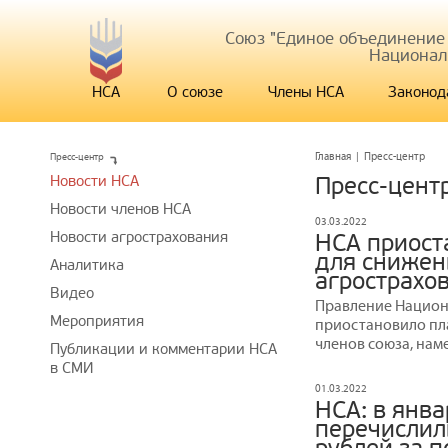
Союз "Единое объединение
Национал
НСА
О союзе
Члены НСА
Законод
Пресс-центр
Главная
|
Пресс-центр
Новости НСА
Пресс-цент
Новости членов НСА
03.03.2022
Новости агрострахования
НСА приост
для снижен
Аналитика
агрострахо
Видео
Правление Национ
Мероприятия
приостановило пл
членов союза, нам
Публикации и комментарии НСА
в СМИ
01.03.2022
НСА: в янв
перечислил