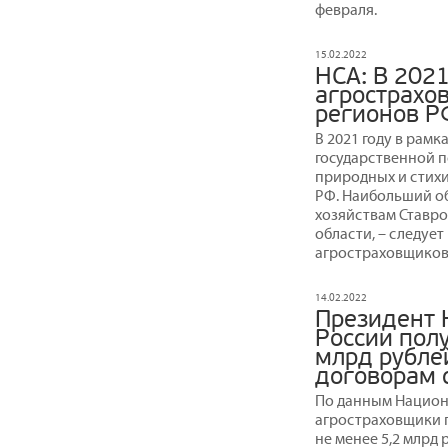
февраля.
15.02.2022
НСА: В 202
агрострахо
регионов Р
В 2021 году в рамк
государственной 
природных и стихи
РФ. Наибольший о
хозяйствам Ставро
области, – следуе
агростраховщиков
14.02.2022
Президент 
России полу
млрд рубле
договорам 
По данным Национа
агростраховщики 
не менее 5,2 млрд