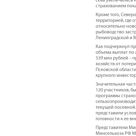
страхованием пок
Кроме того, Север
территорией, где 
относительно ново
рыбоводство застр
Ленинградской и В
Как подчеркнул пр
объема выплат по 
539 млн рублей – 
хозяйств от потер
Псковской области
крупного инвестор
Значительная час
120 участников, б
программы страхов
сельхозпроизводит
текущей посевной.
представили усло
готовности к ее в
Представители Ми
Минсельхоза РФ Ми