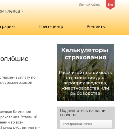
Личный кабинет
Eng
мплекса -
грарию
Пресс-центр
Контакты
 погибшие
огласие» выплату по
лся урожая озимой
Подпишитесь на наши
раховая Компания
новости
трахования. Уставный
лений во всех
3 млрд руб., выплаты –