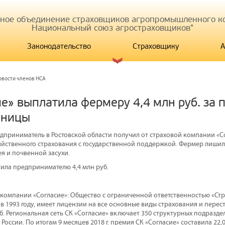
иное объединение страховщиков агропромышленного ко
Национальный союз агростраховщиков"
Законодательство
Страховщику
А
овости членов НСА
ие» выплатила фермеру 4,4 млн руб. за
еницы
приниматель в Ростовской области получил от страховой компании «С
яйственного страхования с государственной поддержкой. Фермер лиши
я и почвенной засухи.
тила предпринимателю 4,4 млн руб.
 компании «Согласие»: Общество с ограниченной ответственностью «Ст
в 1993 году, имеет лицензии на все основные виды страхования и перес
уб. Региональная сеть СК «Согласие» включает 350 структурных подразде
России. По итогам 9 месяцев 2018 г. премия СК «Согласие» составила 22,0