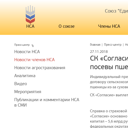
Союз "Ед
НСА
О союзе
Члены НСА
Пресс-центр
Главная
|
Пресс-центр
|
Н
Новости НСА
27.11.2018
СК «Соглас
Новости членов НСА
посевы пш
Новости агрострахования
Аналитика
Индивидуальный пред
договору сельскохоз
Видео
пшеницы из-за сухове
Мероприятия
СК «Согласие» выпла
Публикации и комментарии НСА
в СМИ
Справка о страховой
«Согласие» основано 
капитал – 5,6 млрд р
федеральных округах 