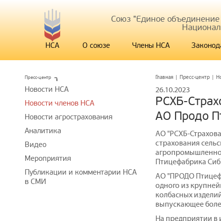
Союз "Единое объединение
Национал
НСА
О союзе
Члены НСА
Законод
Пресс-центр
Главная
|
Пресс-центр
|
Н
Новости НСА
26.10.2023
РСХБ-Страх
Новости членов НСА
АО Продо П
Новости агрострахования
Аналитика
АО "РСХБ-Страхова
страхования сель
Видео
агропромышленном
Мероприятия
Птицефабрика Сиби
Публикации и комментарии НСА
АО "ПРОДО Птицефа
в СМИ
одного из крупне
колбасных изделий
выпускающее более
На предприятии в 