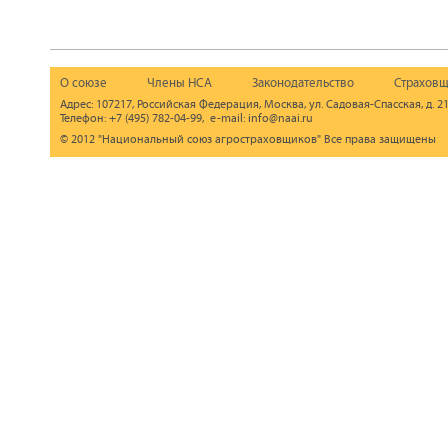
О союзе
Члены НСА
Законодательство
Страховщ
Адрес: 107217, Российская Федерация, Москва, ул. Садовая-Спасская, д. 21
Телефон: +7 (495) 782-04-99, e-mail: info@naai.ru
© 2012 "Национальный союз агростраховщиков" Все права защищены