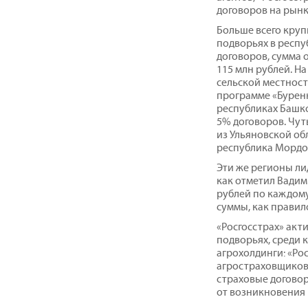
договоров на рынк
Больше всего круп
подворьях в респу
договоров, сумма 
115 млн рублей. На
сельской местност
программе «Буренк
республиках Башко
5% договоров. Чут
из Ульяновской об
республика Мордов
Эти же регионы ли
как отметил Вадим
рублей по каждому
суммы, как правило
«Росгосстрах» акт
подворьях, среди 
агрохолдинги: «Ро
агростраховщиков,
страховые договор
от возникновения