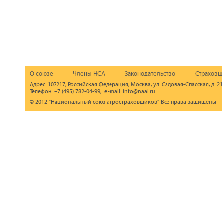
О союзе
Члены НСА
Законодательство
Страховщ
Адрес: 107217, Российская Федерация, Москва, ул. Садовая-Спасская, д. 21
Телефон: +7 (495) 782-04-99, e-mail: info@naai.ru
© 2012 "Национальный союз агростраховщиков" Все права защищены