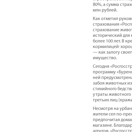
80%, а сумма стра
млн рублей.
Как отметил руков
страхования «Росг
страхование живот
исторический для 
более 100 лет. В к
кормилицей: хоро
— как залогу свое
имущество.
Сегодня «Росгосст
программу «Буренк
ней предусмотрена
забоя животных из-
стихийного бедств
утраты животного 
третьих лиц (кражи
Несмотря на урбан
жители сел по-пре
предпочитая дома
магазине. Благодар
агентов, «Росгосс