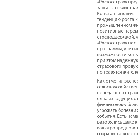
«Росгосстрах» пре
защиты хозяйства
Константинович. —
тенденцию роста к
промышленном жив
позитивные перем
с господдержкой, ч
«Росгосстрах» пос
программы, учиты
возможности конк
при этом надежную
страхового продук
понравятся жителя
Как отметил экспе
сельскохозяйстве
передают на стра
одна из ведущих от
финансовому благ
угрожать болезни 
события. Есть нем
разорялись даже 
как агропредприят
сохранить своё ст