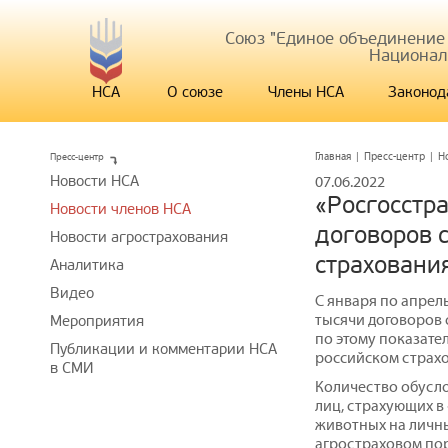
Союз "Единое объединение
Национал
НСА
О союзе
Члены НСА
Законод
Пресс-центр
Главная
|
Пресс-центр
|
Н
Новости НСА
07.06.2022
«Росгосстра
Новости членов НСА
договоров 
Новости агрострахования
страховани
Аналитика
Видео
С января по апрель
тысячи договоров
Мероприятия
по этому показате
Публикации и комментарии НСА
российском страх
в СМИ
Количество обусл
лиц, страхующих в
животных на личны
агростраховом пор