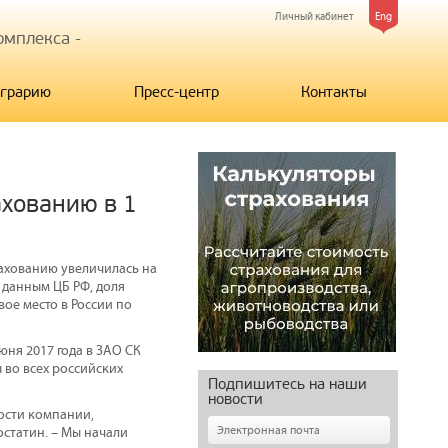
Личный кабинет
Eng
мплекса -
грарию
Пресс-центр
Контакты
ахованию в 1
рахованию увеличилась на
 данным ЦБ РФ, доля
ое место в России по
юня 2017 года в ЗАО СК
 во всех российских
Подпишитесь на наши
новости
ости компании,
остатин. – Мы начали