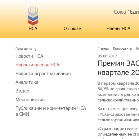
Союз "Ед
НСА
О союзе
Члены НСА
Пресс-центр
Главная
|
Пресс-центр
|
Н
Новости НСА
05.06.2017
Премия ЗАО
Новости членов НСА
квартале 20
Новости агрострахования
Аналитика
В первом квартале 2
50,3% по сравнению 
Видео
компании на рынке а
Мероприятия
сельскохозяйственно
Публикации и комментарии НСА
За пять месяцев теку
в СМИ
«РСХБ-Страхование» 
сельхозорганизациях
«Страхование сельск
определенным ее стра