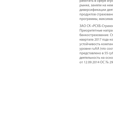
работать в сфере агр
рынке, заняли на не
диверсификации деят
продуктов страхован
программы, максимал
ЗАО СК «РСХБ-Страхо
Приоритетные направ
банкострахование. Ст
квартала 2017 года 
устойчивость компан
уровне ruАА (что со
представлено в 55 су
деятельность на осно
от 12.09.2014 ОС № 29