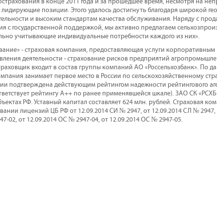
острахования в конце 2011 года и за прошедшее время, несмотря на не
м лидирующие позиции. Этого удалось достигнуть благодаря широкой ге
ельности и высоким стандартам качества обслуживания. Наряду с про
ия с государственной поддержкой, мы активно предлагаем сельхозпро
ьно учитывающие индивидуальные потребности каждого из них».
вание» - страховая компания, предоставляющая услуги корпоративным 
ления деятельности - страхование рисков предприятий агропромышле
раховщик входит в состав группы компаний АО «Россельхозбанк». По да
компания занимает первое место в России по сельскохозяйственному ст
ии подтверждена действующим рейтингом надежности рейтингового аген
ответствует рейтингу А++ по ранее применявшейся шкале). ЗАО СК «РСХ
бъектах РФ. Уставный капитал составляет 624 млн. рублей. Страховая ко
вании лицензий ЦБ РФ от 12.09.2014 СИ № 2947, от 12.09.2014 СЛ № 2947, 
47-02, от 12.09.2014 ОС № 2947-04, от 12.09.2014 ОС № 2947-05.