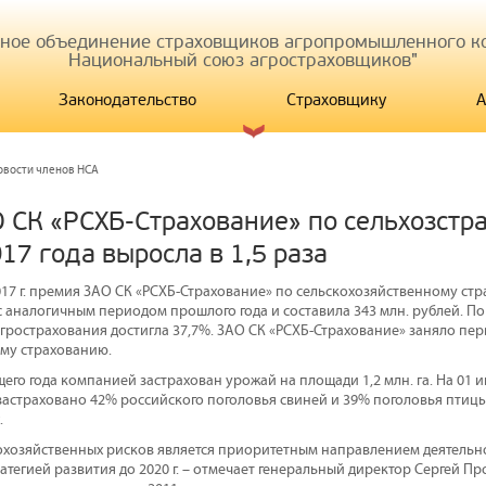
иное объединение страховщиков агропромышленного ко
Национальный союз агростраховщиков"
Законодательство
Страховщику
А
овости членов НСА
 СК «РСХБ-Страхование» по сельхозстр
17 года выросла в 1,5 раза
017 г. премия ЗАО СК «РСХБ-Страхование» по сельскохозяйственному ст
с аналогичным периодом прошлого года и составила 343 млн. рублей. По
грострахования достигла 37,7%. ЗАО СК «РСХБ-Страхование» заняло перв
му страхованию.
щего года компанией застрахован урожай на площади 1,2 млн. га. На 01 и
застраховано 42% российского поголовья свиней и 39% поголовья птицы
.
охозяйственных рисков является приоритетным направлением деятельн
тегией развития до 2020 г. – отмечает генеральный директор Сергей Пр