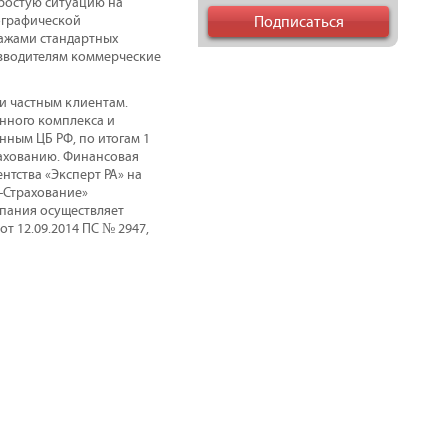
простую ситуацию на
ографической
дажами стандартных
изводителям коммерческие
и частным клиентам.
нного комплекса и
нным ЦБ РФ, по итогам 1
рахованию. Финансовая
тства «Эксперт РА» на
Б-Страхование»
мпания осуществляет
от 12.09.2014 ПС № 2947,