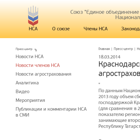
Союз "Единое объединение
Национал
НСА
О союзе
Члены НСА
Законод
Пресс-центр
Главная
|
Пресс-центр
|
Н
Новости НСА
18.03.2014
Краснодарс
Новости членов НСА
агрострахо
Новости агрострахования
Аналитика
"
По данным Национа
Видео
2013 году объем с
Мероприятия
господдержкой Кра
(для сравнения: в 2
Публикации и комментарии НСА
показателю регион
в СМИ
занимающие второе
Республику Татарс