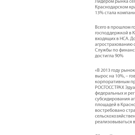
Лидером рынка се
Краснодарском кра
13% стала компани
Всего в прошлом г
господдержкой в К
входящих в НСА. Д
агрострахованию с
Службы по финанс
достигла 90%
«В 2013 году рыно
вырос на 10%, – г
корпоративным пр
РОСГОССТРАХ Эдуар
федеральных и рег
субсидирования аг
площадей в Красно
востребовано стр
сельскохозяйстве
реализовываться в