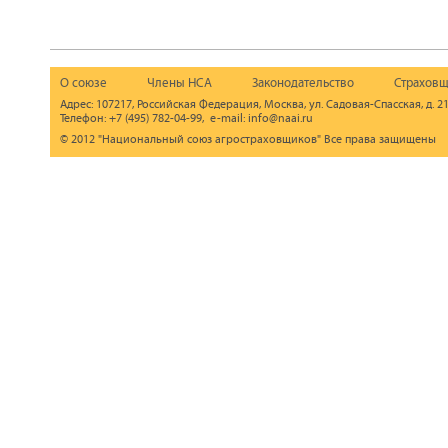
О союзе
Члены НСА
Законодательство
Страховщ
Адрес: 107217, Российская Федерация, Москва, ул. Садовая-Спасская, д. 21
Телефон: +7 (495) 782-04-99, e-mail: info@naai.ru
© 2012 "Национальный союз агростраховщиков" Все права защищены