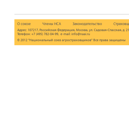
О союзе
Члены НСА
Законодательство
Страховщ
Адрес: 107217, Российская Федерация, Москва, ул. Садовая-Спасская, д. 21
Телефон: +7 (495) 782-04-99, e-mail: info@naai.ru
© 2012 "Национальный союз агростраховщиков" Все права защищены