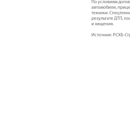
По условиям догов
автомобили, прице
техники. Спецтехн
результате ДТП, п
и хищения.
Источник: РСХБ‒С