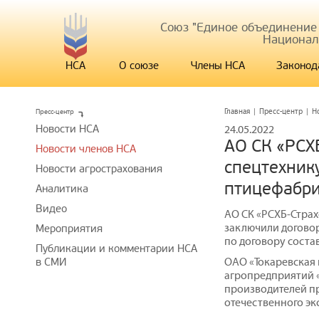
Союз "Единое объединение
Национал
НСА
О союзе
Члены НСА
Законод
Пресс-центр
Главная
|
Пресс-центр
|
Н
Новости НСА
24.05.2022
АО СК «РСХ
Новости членов НСА
спецтехник
Новости агрострахования
птицефабри
Аналитика
Видео
АО СК «РСХБ‒Страх
заключили договор
Мероприятия
по договору состав
Публикации и комментарии НСА
ОАО «Токаревская 
в СМИ
агропредприятий «
производителей пр
отечественного эк