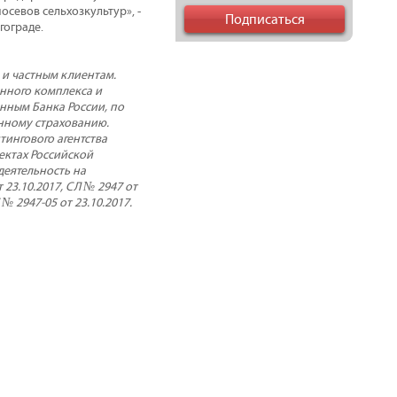
осевов сельхозкультур», -
гограде.
и частным клиентам.
нного комплекса и
нным Банка России, по
енному страхованию.
ингового агентства
ектах Российской
деятельность на
23.10.2017, СЛ № 2947 от
 № 2947-05 от 23.10.2017.