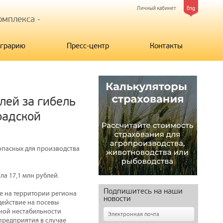
Личный кабинет
Eng
мплекса -
грарию
Пресс-центр
Контакты
лей за гибель
радской
опасных для производства
ла 17,1 млн рублей.
Подпишитесь на наши
е на территории региона
новости
действие на посевы
дной нестабильности
предприятия в случае