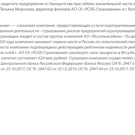
защитить предприятие от банкротства при гибели значительной части п
атьяна Морозова, директор филиала АО СК «РСХБ-Страхование» в г. Вол
ание» — страховая компания, предоставляющая услуги корпоративным 
ления деятельности - страхование рисков предприятий агропромышле
траховщик входит в состав группы компаний АО «Россельхозбанк». По да
024 года компания занимает первое место в России по сельскохозяйств
ость компании подтверждена действующим рейтингом надежности рейт
не ruAA+. АО СК «РСХБ-Страхование» реализует свои продукты в 84 субъ
капитал составляет 624 млн рублей. Страховая компания осуществляет 
ентрального банка Российской Федерации (Банка России) СИ № 2947 от 
 от 23.10.2017, ОС № 2947-02 от 25.12.2019, ОС № 2947-04 от 23.10.2017, ОС