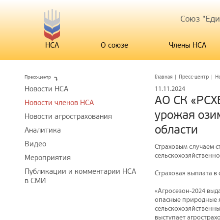
Союз "Ед
НСА
О союзе
Члены НСА
Пресс-центр
Главная
|
Пресс-центр
|
Н
Новости НСА
11.11.2024
АО СК «РСХ
Новости членов НСА
урожая ози
Новости агрострахования
области
Аналитика
Видео
Страховым случаем с
сельскохозяйственно
Мероприятия
Публикации и комментарии НСА
Страховая выплата в 
в СМИ
«Агросезон-2024 выд
опасные природные я
сельскохозяйственны
выступает агрострах