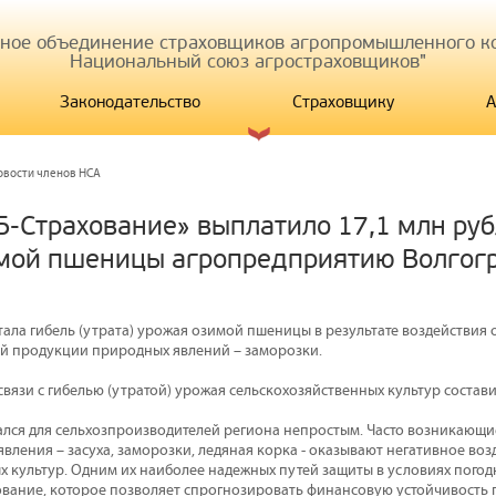
иное объединение страховщиков агропромышленного ко
Национальный союз агростраховщиков"
Законодательство
Страховщику
А
овости членов НСА
Б-Страхование» выплатило 17,1 млн руб
мой пшеницы агропредприятию Волгог
тала гибель (утрата) урожая озимой пшеницы в результате воздействия 
й продукции природных явлений – заморозки.
связи с гибелью (утратой) урожая сельскохозяйственных культур состави
ался для сельхозпроизводителей региона непростым. Часто возникающи
вления – засуха, заморозки, ледяная корка - оказывают негативное воз
х культур. Одним их наиболее надежных путей защиты в условиях пого
ование, которое позволяет спрогнозировать финансовую устойчивость 