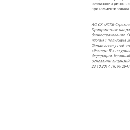
реализации рисков и 
прокомментировала Т
АО СК «РСХБ-Страхов
Приоритетные направ
банкострахование. С
итогам 1 полугодия 2
Финансовая устойчив
«Эксперт РА» на уров
Федерации. Уставный 
основании лицензий Ц
23.10.2017, ПС № 2947