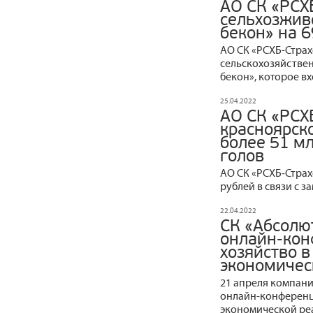
АО СК «РСХ
сельхозжив
бекон» на 6
АО СК «РСХБ-Стра
сельскохозяйстве
бекон», которое вх
25.04.2022
АО СК «РСХ
красноярск
более 51 мл
голов
АО СК «РСХБ‒Страх
рублей в связи с 
22.04.2022
СК «Абсолю
онлайн-кон
хозяйство в
экономичес
21 апреля компани
онлайн-конференци
экономической ре