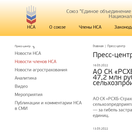
Союз "Единое объединение
Национал
НСА
О союзе
Члены НСА
Законод
Пресс-центр
Главная
|
Пресс-центр
Новости НСА
Пресс-цент
Новости членов НСА
16.05.2022
Новости агрострахования
АО СК «РСХ
47,2 млн р
Аналитика
сельхозпро
Видео
Мероприятия
АО СК «РСХБ‒Стра
Публикации и комментарии НСА
сельхозпредприят
в СМИ
— за гибель застр
единиц.
13.05.2022