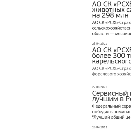
АО СК «РСХ
животных с
на 298 млн
АО СК «РСХБ‒Стра
сельскохозяйстве
области — мясоко
28.04.2022
АО СК «РСХ
более 300 
карельског
АО СК «РСХБ-Страх
форелевого хозяйс
27.04.2022
Сервисный 
лучшим в Р
Федеральный серв
победил в номинац
"Лучший общий цен
26.04.2022