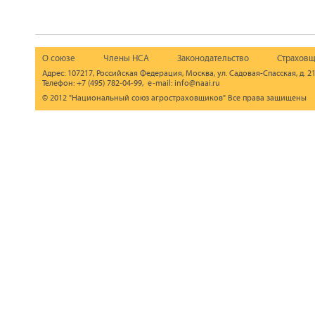
О союзе
Члены НСА
Законодательство
Страховщ
Адрес: 107217, Российская Федерация, Москва, ул. Садовая-Спасская, д. 21
Телефон: +7 (495) 782-04-99, e-mail: info@naai.ru
© 2012 "Национальный союз агростраховщиков" Все права защищены