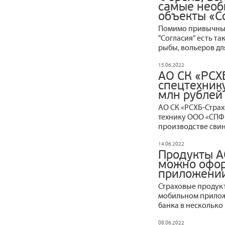
самые необ
объекты «С
Помимо привычных 
"Согласия" есть т
рыбы, вольеров дл
15.06.2022
АО СК «РСХ
спецтехник
млн рублей
АО СК «РСХБ-Стра
технику ООО «СПФ 
производстве сви
14.06.2022
Продукты А
можно офор
приложении
Страховые продукт
мобильном прилож
банка в несколько
08.06.2022