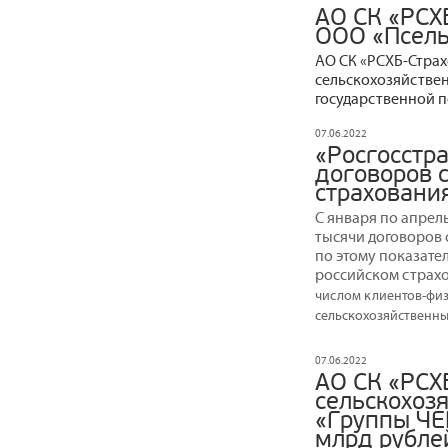
АО СК «РСХ
ООО «Псель
АО СК «РСХБ-Стра
сельскохозяйстве
государственной п
07.06.2022
«Росгосстра
договоров 
страховани
С января по апрель
тысячи договоров
по этому показате
российском страх
числом клиентов-физи
сельскохозяйственны
07.06.2022
АО СК «РСХ
сельскохоз
«Группы ЧЕ
млрд рубле