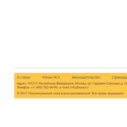
О союзе
Члены НСА
Законодательство
Страховщ
Адрес: 107217, Российская Федерация, Москва, ул. Садовая-Спасская, д. 21
Телефон: +7 (495) 782-04-99, e-mail: info@naai.ru
© 2012 "Национальный союз агростраховщиков" Все права защищены