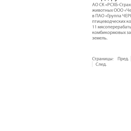
АО СК «РСХБ‒Стра
животных ООО «Че
в ПАО «Группа ЧЕР
птицеводческих ко
11 мясоперерабат
комбикормовых зав
земель.
Страницы:
Пред.
След.