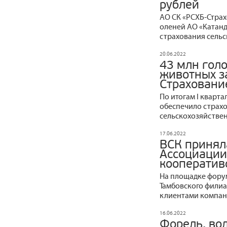
рублей
АО СК «РСХБ-Стра
оленей АО «Катан
страхования сель
20.06.2022
43 млн гол
животных з
Страхование
По итогам I кварта
обеспечило страхо
сельскохозяйстве
17.06.2022
ВСК принял
Ассоциации
кооператив
На площадке фору
Тамбовского филиа
клиентами компан
16.06.2022
Форель, вол