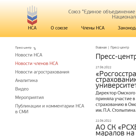
Союз "Единое объединение
Национал
НСА
О союзе
Члены НСА
Законод
Пресс-центр
Главная
|
Пресс-центр
Новости НСА
Пресс-цент
Новости членов НСА
27.06.2022
Новости агрострахования
«Росгосстра
страховани
Аналитика
университе
Видео
Директор Омского 
Мероприятия
приняла участие в
страхованию в Ом
Публикации и комментарии НСА
им. П.А. Столыпина
в СМИ
22.06.2022
АО СК «РСХ
маралов на