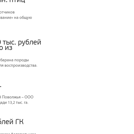
ботчиков
хование» на общую
 тыс. рублей
о из
ь барана породы
ля воспроизводства.
.
й Поволжья – ООО
и 13,2 тыс. га.
блей ГК