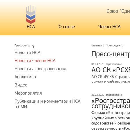
Союз "Ед
НСА
О союзе
Члены НСА
Пресс-центр
Главная
|
Пресс-центр
Новости НСА
Пресс-цент
Новости членов НСА
04.03.2020 | страхование
АО СК «РСХ
Новости агрострахования
Аналитика
АО СК «РСХБ-Страхова
чистая прибыль компа
Видео
Мероприятия
28.02.2020 | страхование
«Росгосстра
Публикации и комментарии НСА
сотруднико
в СМИ
Филиал «Росгосстрах
крупнейших в регион
садоводстве и овоще
ответственности «Рос