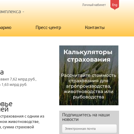
Личный кабинет
Eng
мплекса -
рарию
Пресс-центр
Контакты
да
вил 7,62 млрд руб.,
1,63 млрд руб.
овье
лей
Подпишитесь на наши
 страхования с одним из
новости
чном животноводстве,
, сумма страховой