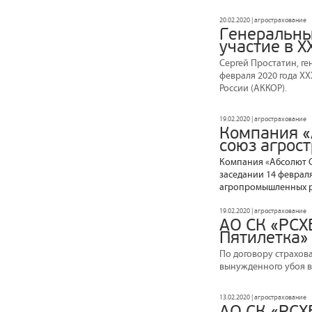
20.02.2020 | агрострахование
Генеральны
участие в X
Сергей Простатин, г
февраля 2020 года X
России (АККОР).
19.02.2020 | агрострахование
Компания «
союз агрос
Компания «Абсолют С
заседании 14 февраля
агропромышленных р
19.02.2020 | агрострахование
АО СК «РСХ
Пятилетка»
По договору страхова
вынужденного убоя в 
13.02.2020 | агрострахование
АО СК «РСХБ