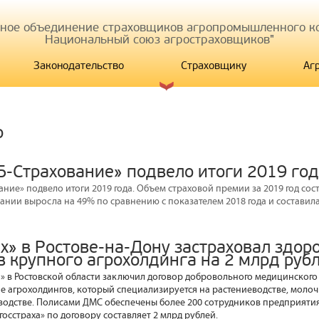
иное объединение страховщиков агропромышленного ко
Национальный союз агростраховщиков"
Законодательство
Страховщику
Аг
р
Б-Страхование» подвело итоги 2019 го
ние» подвело итоги 2019 года. Объем страховой премии за 2019 год соста
нии выросла на 49% по сравнению с показателем 2018 года и составила 
х» в Ростове-на-Дону застраховал здор
в крупного агрохолдинга на 2 млрд руб
а» в Ростовской области заключил договор добровольного медицинского
е агрохолдингов, который специализируется на растениеводстве, моло
водстве. Полисами ДМС обеспечены более 200 сотрудников предприятия
госстраха» по договору составляет 2 млрд рублей.