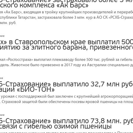
ского комплекса «Ак Барс»
я «Ак Барс», входящая в тройку крупнейших производителей и перера
публики Татарстан, застраховала более 3 млн. кур в АО СК «РСХБ-Стра
млн. руб.
ание
х» в Ставропольском крае выплатил 500
иятию за элитного барана, привезенног
л «Росгосстраха» выплатил племзаводу более 500 тыс. рублей за гибел
дель. Животное было привезено в 2017 году из Австралии специально д
ние
Б-Страхование» выплатило 32,7 млн руб
ации «БИО-ТОН»
 урожая с господдержкой был заключен с крупнейшей агрокорпорацие
 Страховой защитой были обеспечены посевы яровой пшеницы на площад
ание
Б-Страхование» выплатило 73,8 млн. ру
 связи с гибелью озимой пшеницы