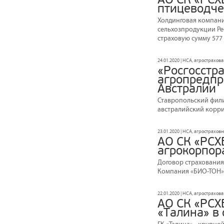
птицеводче
Холдинговая компани
сельхозпродукции Рес
страховую сумму 577 
24.01.2020 | НСА, агрострахов
«Росгосстра
агропредпр
Австралии
Ставропольский филиа
австралийский корри
23.01.2020 | НСА, агрострахов
АО СК «РСХ
агрокорпор
Договор страхования
Компания «БИО-ТОН».
22.01.2020 | НСА, агрострахов
АО СК «РСХ
«Талина» в