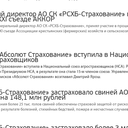
й директор АО СК «РСХБ-Страхование»
XXI съезде АККОР
енеральный директор АО СК «РСХБ-Страхование», принял участие в прош
XXI съезде Ассоциации крестьянских (фермерских) хозяйств и сельскохо
Абсолют Страхование» вступила в Нац
траховщиков
трахование» вступила в Национальный союз агростраховщиков (НСА). 
 Президиумом НСА, в результате она стала 15-м членом союза. Управле
исков «Абсолют Страхования» возглавил Дмитрий Ярош.
Б-Страхование» застраховало свиней АО
 на 148,1 млн рублей
ния более 25 тыс. голов свиней обеспечены страховой защитой от риско
результате болезней, стихийных бедствий, пожара и несчастных случаев
-Страхование» застраховало более 3 мл