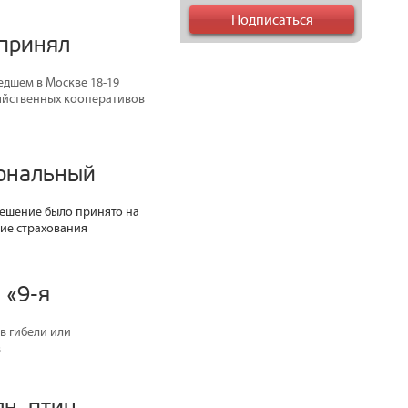
 принял
едшем в Москве 18-19
зяйственных кооперативов
иональный
Решение было принято на
ние страхования
 «9-я
в гибели или
.
н. птиц