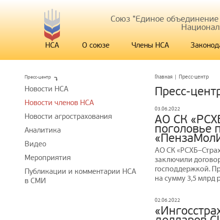
Союз "Единое объединение
Национал
НСА
О союзе
Члены НСА
Законод
Пресс-центр
Главная
|
Пресс-центр
Новости НСА
Пресс-цент
Новости членов НСА
03.06.2022
Новости агрострахования
АО СК «РСХ
поголовье 
Аналитика
«ПензаМолИ
Видео
АО СК «РСХБ–Стра
Мероприятия
заключили договор
господдержкой. П
Публикации и комментарии НСА
на сумму 3,5 млрд 
в СМИ
02.06.2022
«Ингосстрах