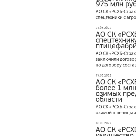
975 млн ру
АО СК «РСХБ‒Стра
спецтехники с агр
24.05.2022
АО СК «РСХ
спецтехник
птицефабри
АО СК «РСХБ‒Страх
заключили договор
по договору состав
19.05.2022
АО СК «РСХ
более 1 млн
озимых пре
области
АО СК «РСХБ‒Страх
озимой пшеницы а
18.05.2022
АО СК «РСХ
имущество 