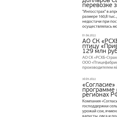
долларов С
перевозке 
"Ингосстрах" в ап
размере 160,8 тыс
недостачи при пос
осуществлялась м
01.06.2022
АО СК «РСХ
птицу «При
129 млн ру
АО СК «РСХБ-Страх
ООО «Птицефабри
производителем яй
30.05.2022
«Согласие» 
программе 
регионах РФ
Компания «Согласи
господдержки сел
урожай сои, ячмен
капусты, овса и п