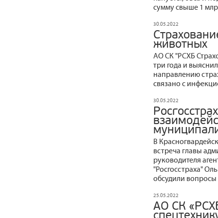
сумму свыше 1 млр
30.05.2022
Страховани
животных
АО СК "РСХБ Страх
три года и выяснил
направлению стра
связано с инфекц
30.05.2022
Росгосстра
взаимодейс
муниципал
В Красногвардейск
встреча главы ад
руководителя аген
"Росгосстраха" Ол
обсудили вопросы 
25.05.2022
АО СК «РСХ
спецтехнику