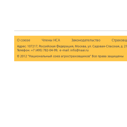
О союзе
Члены НСА
Законодательство
Страховщ
Адрес: 107217, Российская Федерация, Москва, ул. Садовая-Спасская, д. 21
Телефон: +7 (495) 782-04-99, e-mail: info@naai.ru
© 2012 "Национальный союз агростраховщиков" Все права защищены