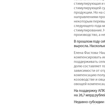
стимулирующая и 
стимулирующей су
продукции. Но на 
направлениям про
некоторым перевып
следующего года м
стимулирование. Н
производство, а н
В прошлом году се
выросла. Наскольк
Елена Фастова: Наш
компенсировать ин
поддерживать сель
долю составляет г
зависимости от от
компенсацию полу
козоводстве и овце
овощей компенсаци
На поддержку АПК в
на 26,7 млрд рубл
Недавно субсидии