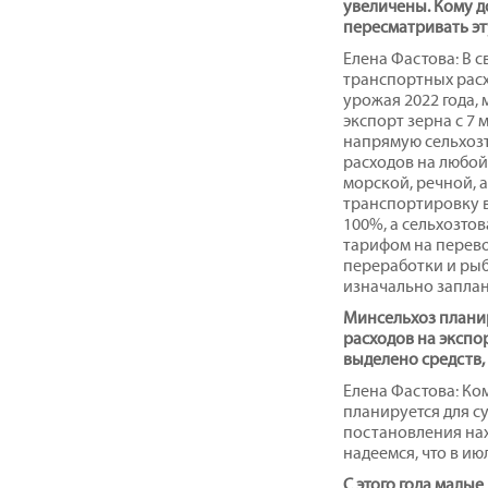
увеличены. Кому д
пересматривать эт
Елена Фастова: В 
транспортных расх
урожая 2022 года,
экспорт зерна с 7 
напрямую сельхозт
расходов на любой
морской, речной, 
транспортировку в
100%, а сельхозто
тарифом на перево
переработки и рыб
изначально заплан
Минсельхоз плани
расходов на экспо
выделено средств,
Елена Фастова: К
планируется для с
постановления на
надеемся, что в и
С этого года малы