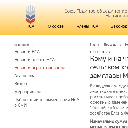
Союз "Единое объединение
Национал
НСА
О союзе
Члены НСА
Законод
Пресс-центр
Главная
|
Пресс-центр
|
Н
Новости НСА
03.07.2023
Кому и на 
Новости членов НСА
сельском хо
Новости агрострахования
замглавы М
Аналитика
Видео
В следующем году 
действовать одна.
Мероприятия
рассчитывает доба
Публикации и комментарии НСА
основных изменени
в СМИ
"Российской газет
хозяйства Елена Ф
Изначально сумма 
меньше, чем в про