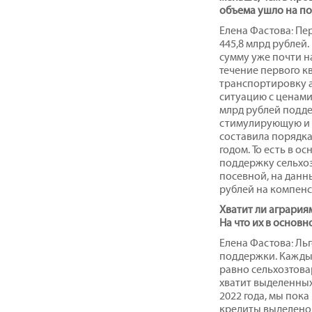
объема ушло на п
Елена Фастова: Пе
445,8 млрд рублей
сумму уже почти на 
течение первого к
транспортировку а
ситуацию с ценами
млрд рублей подд
стимулирующую и 
составила порядка
годом. То есть в 
поддержку сельхоз
посевной, на данн
рублей на компенс
Хватит ли агрария
На что их в основн
Елена Фастова: Ль
поддержки. Каждый
равно сельхозтова
хватит выделенных
2022 года, мы пока
кредиты выделено 