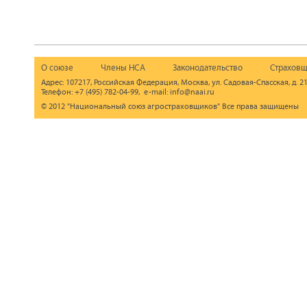
О союзе
Члены НСА
Законодательство
Страховщ
Адрес: 107217, Российская Федерация, Москва, ул. Садовая-Спасская, д. 21
Телефон: +7 (495) 782-04-99, e-mail: info@naai.ru
© 2012 "Национальный союз агростраховщиков" Все права защищены