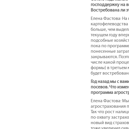
господдержку на 
Востребована ли э
Елена Фастова: На
картофелеводства в
больше, чем выделя
текущем году впер
подсобные хозяйс
пока по программе
понесенные затрат
закрываются. Поэт
числе какой проце
формы) в третьем к
будет востребован
Г
о
д назад мы с вам
посевов. Что изме
программа агростр
Елена Фастова: Мы 
агрострахования по
Так что рост налиц
по охвату застрах
новый вид страхов
тоже увеличил охва