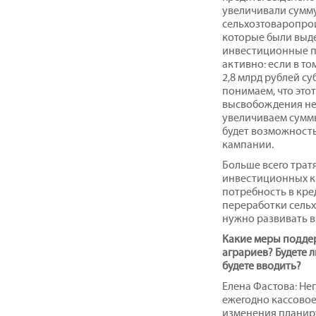
увеличивали сумму
сельхозтоваропрои
которые были выд
инвестиционные пр
активно: если в то
2,8 млрд рублей суб
понимаем, что это
высвобождения не
увеличиваем суммы
будет возможность
кампании.
Больше всего трат
инвестиционных кр
потребность в кре
переработки сельх
нужно развивать в
Какие меры подде
аграриев? Будете л
будете вводить?
Елена Фастова: Не
ежегодно кассовое
изменения планиру