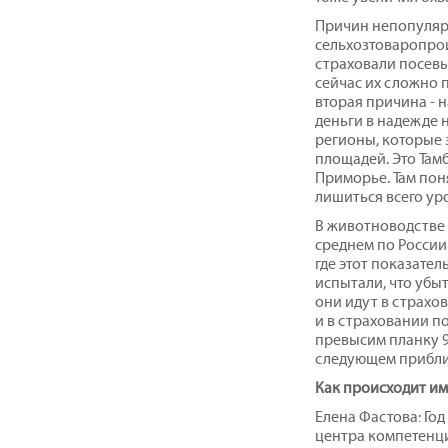
Причин непопулярн
сельхозтоваропрои
страховали посевы
сейчас их сложно 
вторая причина - н
деньги в надежде на
регионы, которые 
площадей. Это Там
Приморье. Там пон
лишиться всего ур
В животноводстве 
среднем по России
где этот показате
испытали, что убы
они идут в страхо
и в страховании п
превысим планку 9
следующем прибли
Как происходит и
Елена Фастова: Го
центра компетенци