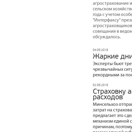
агрострахование и
сельском хозяйстве
года с учетом осо
"Интерфаксу" пре
агростраховщиков
совещания в ведом
обсуждалось.
04.09.2018
Жаркие дн
Эксперты бьют тре
чрезвычайных ситуа
рекордными за пос
02.08.2018
Страховку 
расходов
Минсельхоз отпра
затрат на страхов
предлагает это сде
механизм единой 
причинам, поэтому