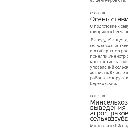
85 центнеров с га.
04.09.2018
Осень став
О подготовке к сев
говорили в Песчан
В среду, 29 август
сельскохозяйствен
его губернатор рос
приняли министр с
константин рачал
управлений сельск
хозяйств. В числе
района, которую в
Березовский.
04.09.2018
Минсельхоз
выведения 
агрострахо
сельхозсуб
Минсельхоз РФ по