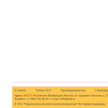
О союзе
Члены НСА
Законодательство
Страховщ
Адрес: 107217, Российская Федерация, Москва, ул. Садовая-Спасская, д. 21
Телефон: +7 (495) 782-04-99, e-mail: info@naai.ru
© 2012 "Национальный союз агростраховщиков" Все права защищены