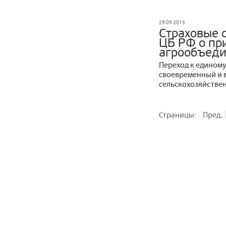
29.09.2015
Страховые 
ЦБ РФ о пр
агрообъед
Переход к едином
своевременный и 
сельскохозяйствен
Страницы:
Пред.