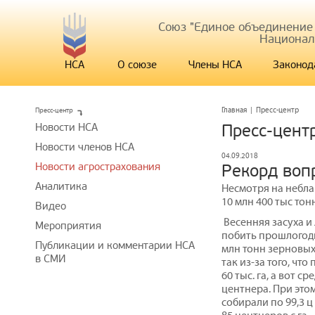
Союз "Единое объединение
Национал
НСА
О союзе
Члены НСА
Законод
Пресс-центр
Главная
|
Пресс-центр
Новости НСА
Пресс-цент
Новости членов НСА
04.09.2018
Новости агрострахования
Рекорд воп
Аналитика
Несмотря на небла
10 млн 400 тыс то
Видео
Весенняя засуха и
Мероприятия
побить прошлогодн
Публикации и комментарии НСА
млн тонн зерновых 
в СМИ
так из-за того, чт
60 тыс. га, а вот 
центнера. При это
собирали по 99,3 ц 