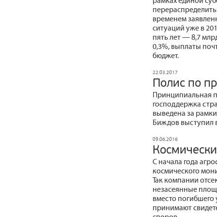
рамках единой су
перераспределить 
временем заявлен
ситуаций уже в 20
пять лет — 8,7 млр
0,3%, выплаты поч
бюджет.
22.03.2017
Полис по п
Принципиальная по
господдержка стра
выведена за рамки
Биждов выступил в 
09.06.2016
Космически
С начала года агр
космического мон
Так компании отс
незасеянные площ
вместо погибшего 
принимают свидет
споров.