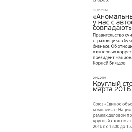
09.06.2016
«Аномальны
у нас с ав
совпадают»
Правительство счи
страховщиков букв
бизнесе. Об отно
в интервью корре
президент Национ
Корней Биждов
26.02.2016
Круглый ст
марта 2016 
Союз «Единое объ
комплекса - Нацио
рамках деловой п
круглый стол по а
2016 г. с 13.00 до 15