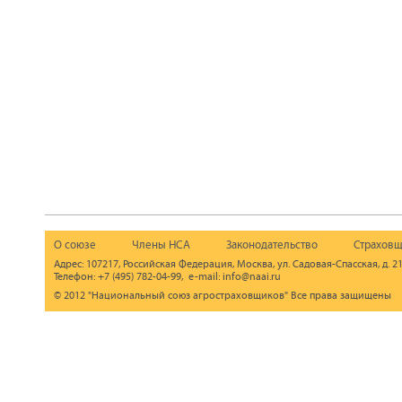
О союзе
Члены НСА
Законодательство
Страховщ
Адрес: 107217, Российская Федерация, Москва, ул. Садовая-Спасская, д. 21
Телефон: +7 (495) 782-04-99, e-mail: info@naai.ru
© 2012 "Национальный союз агростраховщиков" Все права защищены