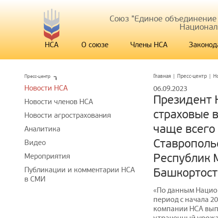
Союз "Единое объединение
Национал
НСА
О союзе
Члены НСА
Законод
Пресс-центр
Главная
|
Пресс-центр
|
Н
Новости НСА
06.09.2023
Президент 
Новости членов НСА
страховые 
Новости агрострахования
чаще всего
Аналитика
Ставропольс
Видео
Республик 
Мероприятия
Публикации и комментарии НСА
Башкортост
в СМИ
«По данным Национ
период с начала 20
компании НСА вып
утраченный урожай