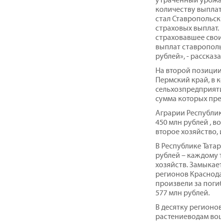
количеству выплат
стал Ставропольск
страховых выплат
страховавшее свои
выплат ставрополь
рублей», - расска
На второй позиции
Пермский край, в 
сельхозпредприяти
сумма которых пре
Аграрии Республик
450 млн рублей , 
второе хозяйство,
В Республике Тата
рублей – каждому 
хозяйств. Замыкае
регионов Краснода
произвели за поги
577 млн рублей.
В десятку регионо
растениеводам вош