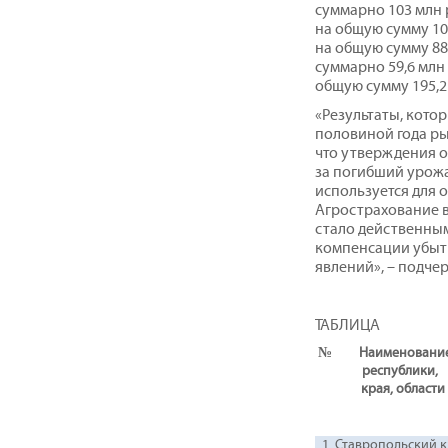
суммарно 103 млн 
на общую сумму 10
на общую сумму 883
суммарно 59,6 млн
общую сумму 195,2
«Результаты, кото
половиной года ры
что утверждения 
за погибший урожа
используется для 
Агрострахование в
стало действенны
компенсации убыт
явлений», – подче
ТАБЛИЦА
№
Наименовани
республики,
края, области
1
Ставропольский 