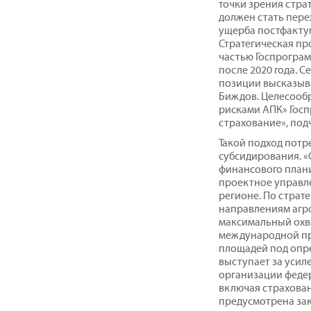
точки зрения страт
должен стать пер
ущерба постфакту
Стратегическая пр
частью Госпрограм
после 2020 года. 
позиции высказыва
Биждов. Целесообр
рисками АПК» Гос
страхование», под
Такой подход потр
субсидирования. «
финансового план
проектное управл
регионе. По страт
направлениям агр
максимальный охв
международной пра
площадей под опр
выступает за уси
организации феде
включая страховани
предусмотрена зак