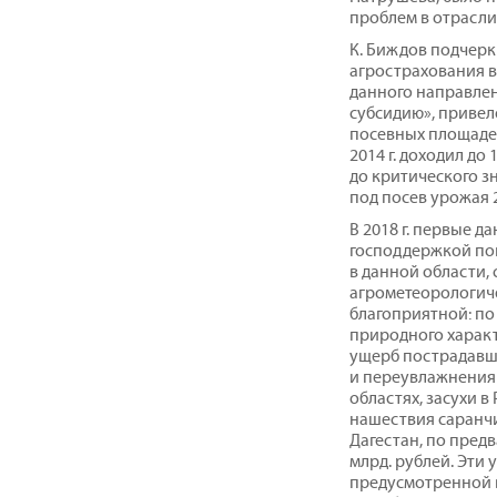
проблем в отрасли
К. Биждов подчерк
агрострахования в
данного направле
субсидию», приве
посевных площадей
2014 г. доходил до
до критического зна
под посев урожая 20
В 2018 г. первые д
господдержкой пок
в данной области, 
агрометеорологиче
благоприятной: по
природного харак
ущерб пострадавш
и переувлажнения 
областях, засухи 
нашествия саранчи
Дагестан, по пред
млрд. рублей. Эти
предусмотренной в