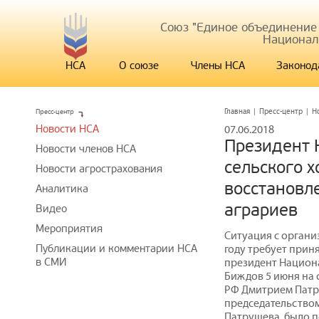
Союз "Единое объединение
Национал
НСА
О союзе
Члены НСА
Законод
Пресс-центр
Главная
|
Пресс-центр
|
Н
Новости НСА
07.06.2018
Президент 
Новости членов НСА
сельского х
Новости агрострахования
восстановл
Аналитика
аграриев
Видео
Мероприятия
Ситуация с органи
Публикации и комментарии НСА
году требует прин
в СМИ
президент Национ
Биждов 5 июня на 
РФ Дмитрием Патр
председательством
Патрушева, было 