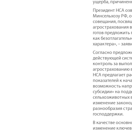
ущерба, причиненно
Президент НСА оз
Минсельхозу РФ, 
совещания, посвя
агрострахования в
готов предложить 
как безотлагатель
характера», – заяв
Согласно предложе
действующей сист
контроль за выпо
агрострахованию в
НСА предлагает р
показателей к нач
возможность напр
субсидии» на подд
сельхозживотных в
изменение законо
разнообразия стра
господдержки.
В качестве основн
изменение ключев