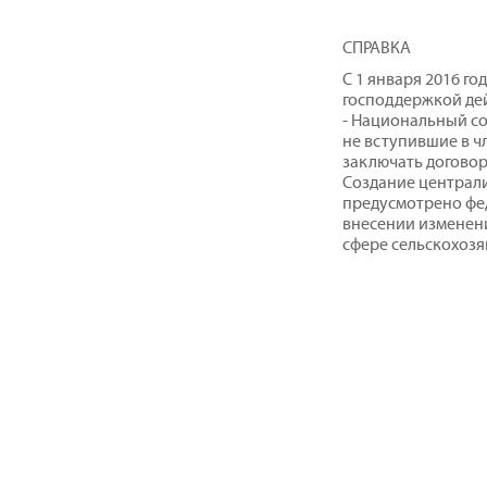
СПРАВКА
С 1 января 2016 го
господдержкой де
- Национальный с
не вступившие в чл
заключать договор
Создание централ
предусмотрено фед
внесении изменени
сфере сельскохоз