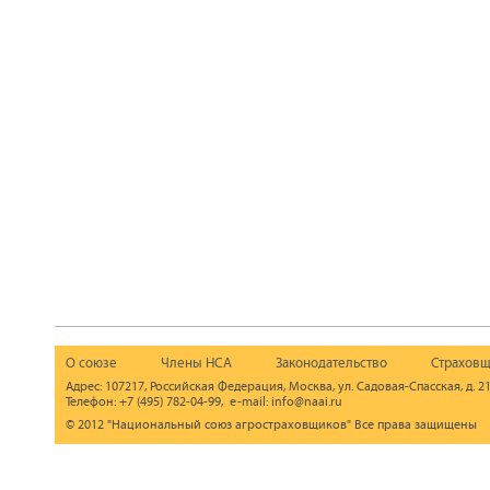
О союзе
Члены НСА
Законодательство
Страховщ
Адрес: 107217, Российская Федерация, Москва, ул. Садовая-Спасская, д. 21
Телефон: +7 (495) 782-04-99, e-mail: info@naai.ru
© 2012 "Национальный союз агростраховщиков" Все права защищены