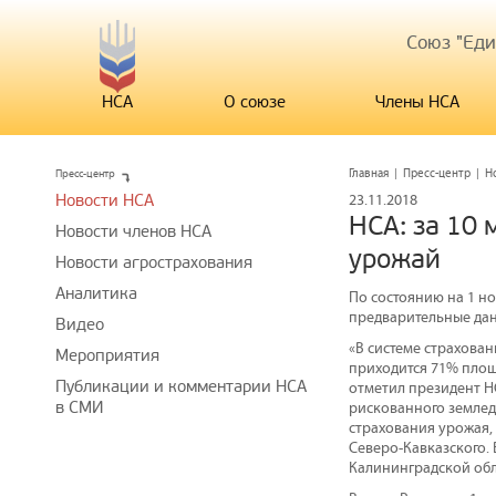
Союз "Ед
НСА
О союзе
Члены НСА
Пресс-центр
Главная
|
Пресс-центр
|
Н
Новости НСА
23.11.2018
НСА: за 10 
Новости членов НСА
урожай
Новости агрострахования
Аналитика
По состоянию на 1 но
предварительные дан
Видео
«В системе страхован
Мероприятия
приходится 71% площа
Публикации и комментарии НСА
отметил президент Н
в СМИ
рискованного земледе
страхования урожая,
Северо-Кавказского.
Калининградской обл