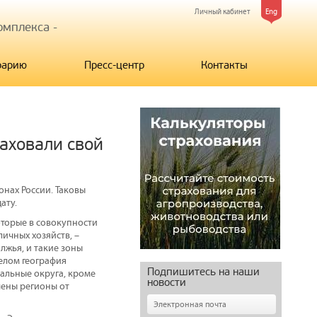
Личный кабинет
Eng
мплекса -
рарию
Пресс-центр
Контакты
раховали свой
онах России. Таковы
ату.
оторые в совокупности
личных хозяйств, –
лжья, и такие зоны
целом география
Подпишитесь на наши
альные округа, кроме
новости
чены регионы от