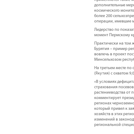
дополнительные меры
космического монитор
более 200 сельхозпр
операции, имевшие м
Лидерство по показа
момент Пермскому кра
Практически на том ж
Бурятия – пример рег
вовлечь в проект по
Минсельхозом респуб
На третьем месте по 
(Якутия) с охватом 9
«В условиях дефицит
страхования посевов
растениеводства от п
комментирует презид
регионах черноземной
который привел к зая
хозяйств в этих реги
изменений в законод
региональной специф