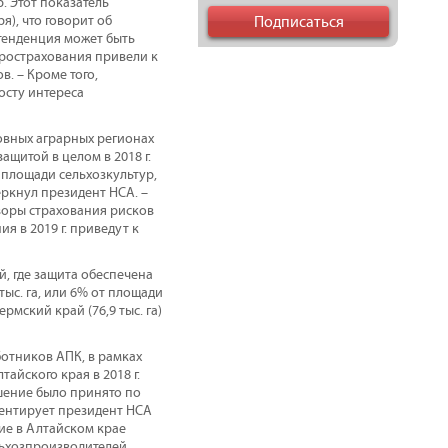
р. Этот показатель
я), что говорит об
тенденция может быть
грострахования привели к
. – Кроме того,
осту интереса
овных аграрных регионах
ащитой в целом в 2018 г.
 площади сельхозкультур,
ркнул президент НСА. –
говоры страхования рисков
я в 2019 г. приведут к
, где защита обеспечена
 тыс. га, или 6% от площади
рмский край (76,9 тыс. га)
отников АПК, в рамках
йского края в 2018 г.
шение было принято по
ментирует президент НСА
ие в Алтайском крае
льхозпроизводителей,