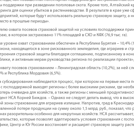
 поддержки при разведении поголовья скота. Кроме того, Алтайский к
инга для оценки убытков в растениеводстве. В результате в крае уже 
едприятий, которые будут использовать реальную страховую защиту, а 
есто в прошлые периоды».
телю охвата посевов страховой защитой на условиях господдержки при
ю, в котором застраховано 11% площадей в СХО и КФХ (76,9 тыс. га).
е уровне охват страхованием обеспечен в Республике Бурятия – 10,4% (12
иона, находящегося в зоне рискованного земледелия, где аграриев и с
строения страховой защиты благодаря соглашению, подписанному в конц
лики, и активным мерам руководства региона по реализации проекта»,
охвату посевов страхованием – Ленинградская область (10,2%), за ней с
,0% и Республика Мордовия (6,5%).
а субсидирования наблюдается процесс, при котором на первые места п
 с господдержкой выходят регионы с более высокими рисками, где необ
отерь очевидна для хозяйств, а также регионы с меньшей продуктивность
ент НСА Корней Биждов. – Однако не следует делать вывод, что в выс
 зоны страхование для аграриев излишне. Напротив, град в Краснодарск
вленной потере продукции на сумму около 1,5 млрд. руб., показал, что 
онах разорительны особенно для некрупных хозяйств. НСА рассчитывает,
ательство, которые позволят адаптировать условия страхования с госп
ике, Центр и Юг России восстановят и расширят страховую защиту раст