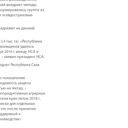
рай внедряет методы
сформировалась группа из
не псевдостраховые
надлежит на данный
,4 тыс. га). «Республика
траховщиков удалось
е 2016 г. между НСА и
 – заявил президент НСА.
ледуют Республика Саха
о показателям
ходимость защиты
ю на гектар, -
окопродуктивных аграрных
ом крае летом 2018 г.,
риски для отдельных
 что после принятия
оддержкой к
ениводства».