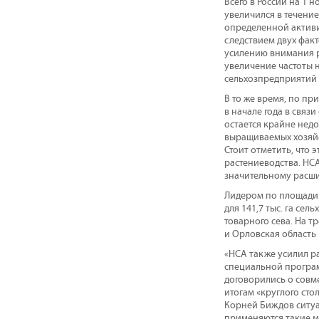
Всего в России на 1 
увеличился в течение
определенной активи
следствием двух фак
усилению внимания р
увеличение частоты н
сельхозпредприятий 
В то же время, по п
в начале года в связ
остается крайне недо
выращиваемых хозяйс
Стоит отметить, что 
растениеводства. НСА
значительному расши
Лидером по площади 
для 141,7 тыс. га сел
товарного сева. На тр
и Орловская область (
«НСА также усилил р
специальной програм
договорились о совм
итогам «круглого ст
Корней Биждов ситуа
применяются такие м