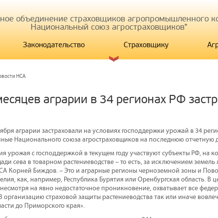
иное объединение страховщиков агропромышленного ко
Национальный союз агростраховщиков"
Законодательство
Страховщику
Аг
овости НСА
месяцев аграрии в 34 регионах РФ заст
ября аграрии застраховали на условиях господдержки урожай в 34 реги
ные Национального союза агростраховщиков на последнюю отчетную д
ия урожая с господдержкой в текущем году участвуют субъекты РФ, на к
ди сева в товарном растениеводстве – то есть, за исключением земель 
СА Корней Биждов. – Это и аграрные регионы черноземной зоны и Пово
лия, как, например, Республика Бурятия или Оренбургская область. В 
 несмотря на явно недостаточное проникновение, охватывает все федер
 В организацию страховой защиты растениеводства так или иначе вовле
асти до Приморского края».