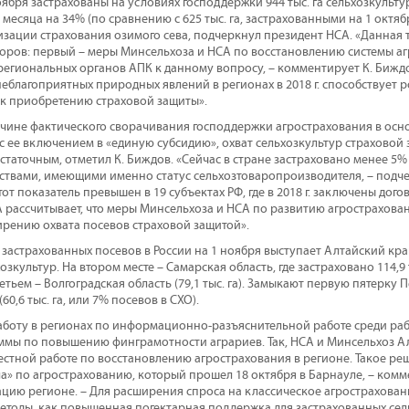
ноября застрахованы на условиях господдержки 944 тыс. га сельхозкульту
 месяца на 34% (по сравнению с 625 тыс. га, застрахованными на 1 октябр
зации страхования озимого сева, подчеркнул президент НСА. «Данная 
торов: первый – меры Минсельхоза и НСА по восстановлению системы а
егиональных органов АПК к данному вопросу, – комментирует К. Биждов
еблагоприятных природных явлений в регионах в 2018 г. способствует р
к приобретению страховой защиты».
ричине фактического сворачивания господдержки агрострахования в осн
и с ее включением в «единую субсидию», охват сельхозкультур страховой з
статочным, отметил К. Биждов. «Сейчас в стране застраховано менее 5%
твами, имеющими именно статус сельхозтоваропроизводителя, – подче
этот показатель превышен в 19 субъектах РФ, где в 2018 г. заключены до
 рассчитывает, что меры Минсельхоза и НСА по развитию агростраховани
рению охвата посевов страховой защитой».
застрахованных посевов в России на 1 ноября выступает Алтайский край
ьхозкультур. На втором месте – Самарская область, где застраховано 114,9
етьем – Волгоградская область (79,1 тыс. га). Замыкают первую пятерку Пе
60,6 тыс. га, или 7% посевов в СХО).
аботу в регионах по информационно-разъяснительной работе среди раб
мы по повышению финграмотности аграриев. Так, НСА и Минсельхоз Алта
естной работе по восстановлению агрострахования в регионе. Такое ре
ола» по агрострахованию, который прошел 18 октября в Барнауле, – ком
цию регионе. – Для расширения спроса на классическое агрострахован
етоды, как повышенная погектарная поддержка для застрахованных се