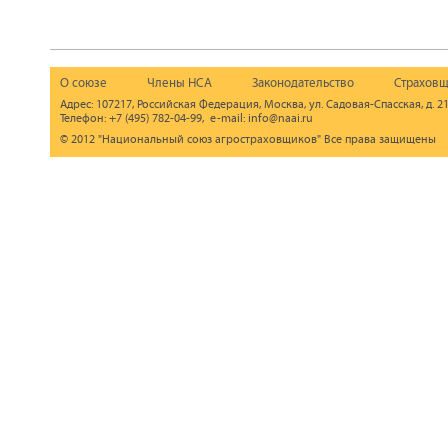
О союзе
Члены НСА
Законодательство
Страховщ
Адрес: 107217, Российская Федерация, Москва, ул. Садовая-Спасская, д. 21
Телефон: +7 (495) 782-04-99, e-mail: info@naai.ru
© 2012 "Национальный союз агростраховщиков" Все права защищены