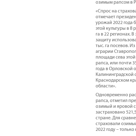
озимым рапсом в Ро
«Спрос на страхова
отмечает президен
урожай 2022 года б
этой культуры в 8 
га в 22 регионах.
защиту использова
тыс. га посевов. И
аграрии Ставрополь
площади сева этой 
рапса, или почти 3
года в Орловской об
Калининградской об
Краснодарском крае
области».
Одновременно рас
рапса, отметил пр
озимый и яровой се
застраховано 521,5
стране. Для сравн
страховали озимый 
2022 году – только н