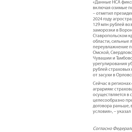
«Данные НСА фикси
включая озимые по
– отметил президен
2024 году агростр
129 млн рублей во
заморозки в Ворон
Ставропольском кр
области, сильные 
переувлажнение по
Омской, Свердловс
Чувашии и Тамбовс
урегулирования уб
рублей страховых 
от засухи в Орловс
Сейчас в регионах
аграриям: страхов
осуществляется в с
целесообразно пр
договора раньше, 
условия», – указа
Согласно Федераль