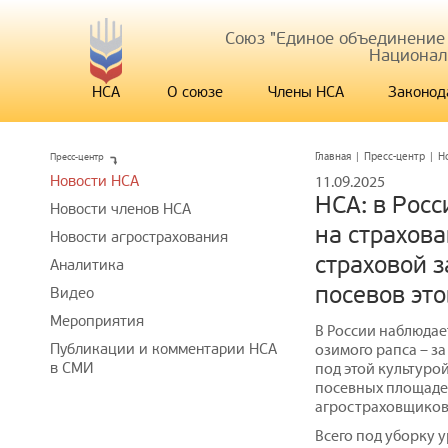
Союз "Единое объединение
Национал
НСА
О союзе
Члены НСА
Законод
Пресс-центр
Главная
|
Пресс-центр
|
Н
Новости НСА
11.09.2025
НСА: в Росс
Новости членов НСА
на страхова
Новости агрострахования
страховой 
Аналитика
посевов эт
Видео
Мероприятия
В России наблюдае
Публикации и комментарии НСА
озимого рапса – з
в СМИ
под этой культурой
посевных площаде
агростраховщиков
Всего под уборку у