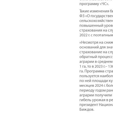
программу «ЧС».
Такие изменения 
ФЗ «О государстве
сельскохозяйствен
повышенный урове
страхования на сл
2022 г. с поэтапн
«Несмотря на сниж
оснований для зна
страхование на слу
обратный процесс:
аграрии в среднем
1 га, то в 2023 г.– 1
га. Программа стр
пользуется наибо
по ней площади ку
месяцев 2024 г. бо
периоду годом ране
аграрии получили 
гибель урожая в ре
президент Национ
Биждов.