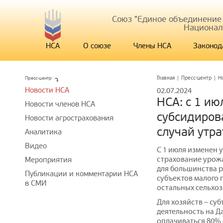
Союз "Единое объединение
Национал
НСА
О союзе
Члены НСА
Законод
Пресс-центр
Главная
|
Пресс-центр
|
Н
Новости НСА
02.07.2024
НСА: с 1 и
Новости членов НСА
субсидиров
Новости агрострахования
случай утра
Аналитика
Видео
С 1 июля изменен 
страхование урожа
Мероприятия
для большинства р
Публикации и комментарии НСА
субъектов малого 
в СМИ
остальных сельхо
Для хозяйств – су
деятельность на Да
оплачиваться 80% 