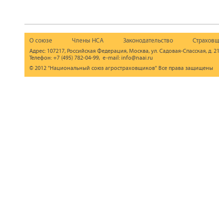
О союзе
Члены НСА
Законодательство
Страховщ
Адрес: 107217, Российская Федерация, Москва, ул. Садовая-Спасская, д. 21
Телефон: +7 (495) 782-04-99, e-mail: info@naai.ru
© 2012 "Национальный союз агростраховщиков" Все права защищены