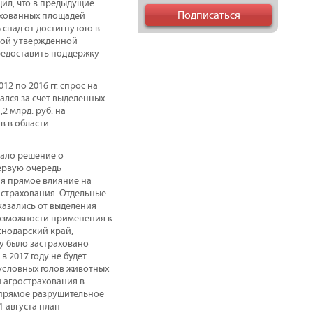
ил, что в предыдущие
рахованных площадей
спад от достигнутого в
имой утвержденной
редоставить поддержку
2 по 2016 гг. спрос на
лся за счет выделенных
2 млрд. руб. на
в в области
тало решение о
ервую очередь
я прямое влияние на
 страхования. Отдельные
казались от выделения
 возможности применения к
снодарский край,
ду было застраховано
в 2017 году не будет
 условных голов животных
и агрострахования в
а прямое разрушительное
1 августа план