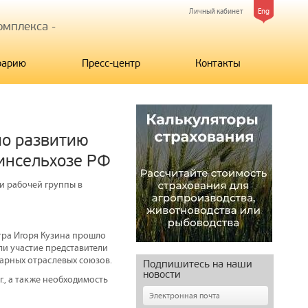
Личный кабинет
Eng
мплекса -
рарию
Пресс-центр
Контакты
по развитию
Минсельхозе РФ
и рабочей группы в
стра Игоря Кузина прошло
ли участие представители
арных отраслевых союзов.
Подпишитесь на наши
новости
., а также необходимость