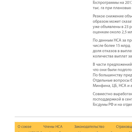
Госпрограммы на 201
тыс. га при плановых 4
Резкое снижение объ
образом может сказа
уже объявлены в 23 
оценкам около 2,5 мл
По данным НСА за пре
числе более 15 млрд.
доля отказов в выпла
количества выплат за 
В части предложений
что они были подгот
По большинству пре
Отдельные вопросы б
Минфина, ЦБ, НСА и 
Совместно выработан
господдержкой в сен
Госдумы РФ и на отд
О союзе
Члены НСА
Законодательство
Страховщ