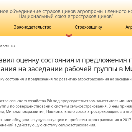
иное объединение страховщиков агропромышленного ко
Национальный союз агростраховщиков"
Законодательство
Страховщику
Аг
овости НСА
авил оценку состояния и предложения 
вания на заседании рабочей группы в 
ку состояния и предложения по развитию агрострахования на заседани
рстве сельского хозяйства РФ под председательством заместителя мини
руппы по совершенствованию системы сельхозстрахования. В нем приня
ии, Минэкономразвития, Национального союза агростраховщиков и агр
стники обсудили текущую ситуацию и проблемы агрострахования в 2017 г
енений в действующую систему сельхозстрахования.