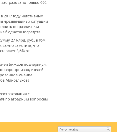
 застраховано только 692
в 2017 году негативным
мы чрезвычайных ситуаций
ставить по различным
 из бюджетных средств.
мму 27 млрд. руб., в том
м важно заметить, что
ставляет 3,6% от
орней Биждов подчеркнул,
озтоваропроизводителей.
ированное мнение.
тов Минсельхоза,
озстрахования с
ете по аграрным вопросам