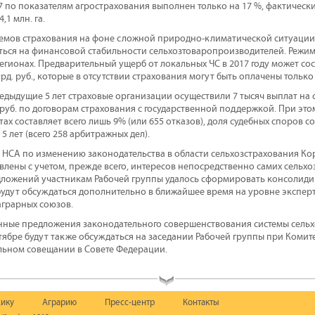
7 по показателям агрострахования выполнен только на 17 %, фактически
,1 млн. га.
емов страхования на фоне сложной природно-климатической ситуации 
ться на финансовой стабильности сельхозтоваропроизводителей. Режи
регионах. Предварительный ущерб от локальных ЧС в 2017 году может со
рд. руб., которые в отсутствии страхования могут быть оплачены только
дыдущие 5 лет страховые организации осуществили 7 тысяч выплат на су
 руб. по договорам страхования с государственной поддержкой. При это
тах составляет всего лишь 9% (или 655 отказов), доля судебных споров со
5 лет (всего 258 арбитражных дел).
 НСА по изменению законодательства в области сельхозстрахования К
овлены с учетом, прежде всего, интересов непосредственно самих сельх
дложений участникам Рабочей группы удалось сформировать консолид
удут обсуждаться дополнительно в ближайшее время на уровне экспер
аграрных союзов.
ные предложения законодательного совершенствования системы сельх
тябре будут также обсуждаться на заседании Рабочей группы при Комит
ельном совещании в Совете Федерации.
ику
Аграрию
Пресс-центр
Контакты