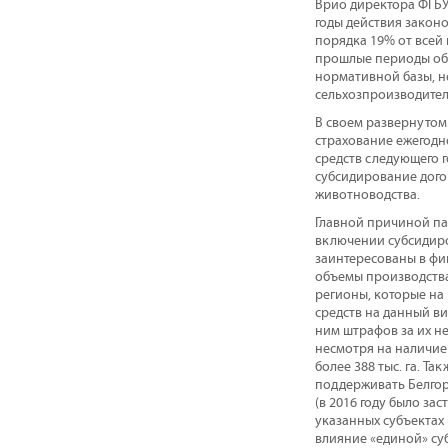
Врио директора ФГБУ
годы действия закон
порядка 19% от всей 
прошлые периоды объ
нормативной базы, н
сельхозпроизводител
В своем развернутом 
страхование ежегодн
средств следующего г
субсидирование догов
животноводства.
Главной причиной па
включении субсидиро
заинтересованы в фи
объемы производства
регионы, которые на
средств на данный в
ним штрафов за их н
несмотря на наличие 
более 388 тыс. га. Та
поддерживать Белгоро
(в 2016 году было за
указанных субъектах 
влияние «единой» суб