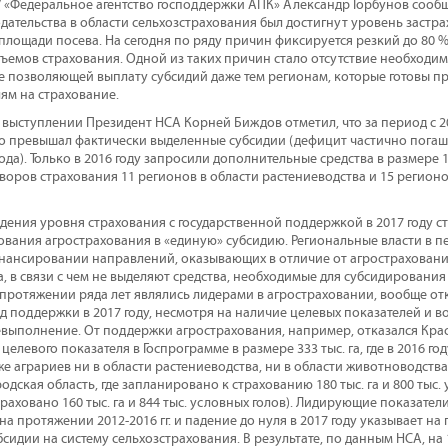
 «Федеральное агентство господдержки АПК» Александр Горбунов сообщ
одательства в области сельхозстрахования был достигнут уровень заст
площади посева. На сегодня по ряду причин фиксируется резкий до 80 % 
емов страхования. Одной из таких причин стало отсутствие необход
е позволяющей выплату субсидий даже тем регионам, которые готовы п
ям на страхование.
выступлении Президент НСА Корней Биждов отметил, что за период с 201
о превышал фактически выделенные субсидии (дефицит частично погаша
ода). Только в 2016 году запросили дополнительные средства в размере 1,
оров страхования 11 регионов в области растениеводства и 15 регионо
дения уровня страхования с государственной поддержкой в 2017 году с
вания агрострахования в «единую» субсидию. Региональные власти в п
нансировании направлений, оказывающих в отличие от агростраховани
, в связи с чем не выделяют средства, необходимые для субсидирования
 протяжении ряда лет являлись лидерами в агростраховании, вообще от
ид поддержки в 2017 году, несмотря на наличие целевых показателей и
евыполнение. От поддержки агрострахования, например, отказался Кра
целевого показателя в Госпрограмме в размере 333 тыс. га, где в 2016 го
кже аграриев ни в области растениеводства, ни в области животноводства 
дская область, где запланировано к страхованию 180 тыс. га и 800 тыс.
страховано 160 тыс. га и 844 тыс. условных голов). Лидирующие показател
на протяжении 2012-2016 гг. и падение до нуля в 2017 году указывает н
сидии на систему сельхозстрахования. В результате, по данным НСА, на 