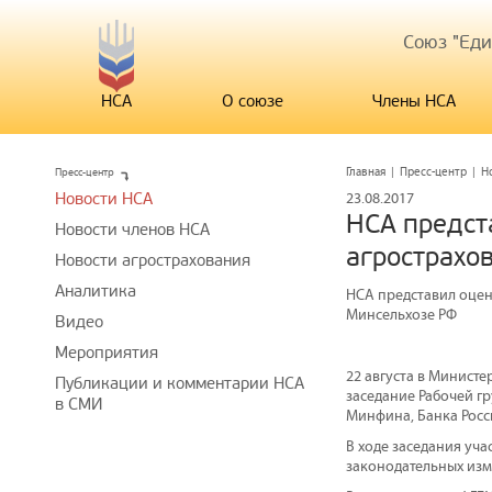
Союз "Ед
НСА
О союзе
Члены НСА
Пресс-центр
Главная
|
Пресс-центр
|
Н
Новости НСА
23.08.2017
НСА предст
Новости членов НСА
агрострахо
Новости агрострахования
Аналитика
НСА представил оцен
Минсельхозе РФ
Видео
Мероприятия
22 августа в Министе
Публикации и комментарии НСА
заседание Рабочей г
в СМИ
Минфина, Банка Росс
В ходе заседания уча
законодательных изм