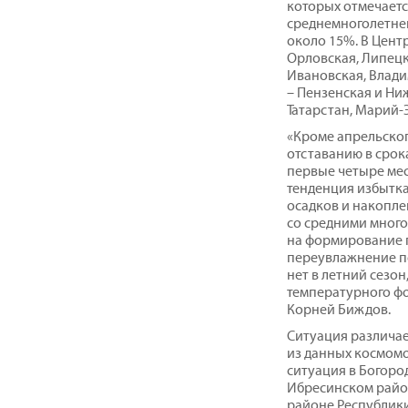
которых отмечаетс
среднемноголетней
около 15%. В Цент
Орловская, Липецка
Ивановская, Влади
– Пензенская и Ни
Татарстан, Марий-
«Кроме апрельског
отставанию в срок
первые четыре мес
тенденция избытка
осадков и накопле
со средними много
на формирование п
переувлажнение по
нет в летний сезон
температурного фо
Корней Биждов.
Ситуация различае
из данных космом
ситуация в Богоро
Ибресинском райо
районе Республики