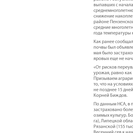
выпавших с начала 
среднемноголетнюю
снижение накопле
районе Пензенско
средние многолетн
года температуры 
Как ранее сообщал
почвы был объявле
мая было застрахо
яровых еще не нач
«От рисков переув
урожая, равно как 
Призываем аграри
то, что на услови
не позднее 15 дней
Корней Биждов.
По данным НСА, в 
застраховано боле
озимых культур. Бо
га), Липецкой облас
Рязанской (155 тыс.
Весенний сев к нач