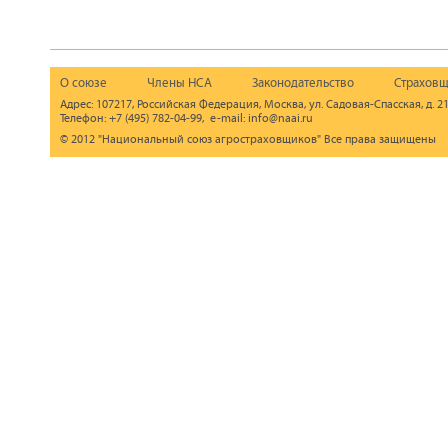
О союзе
Члены НСА
Законодательство
Страховщ
Адрес: 107217, Российская Федерация, Москва, ул. Садовая-Спасская, д. 21
Телефон: +7 (495) 782-04-99, e-mail: info@naai.ru
© 2012 "Национальный союз агростраховщиков" Все права защищены