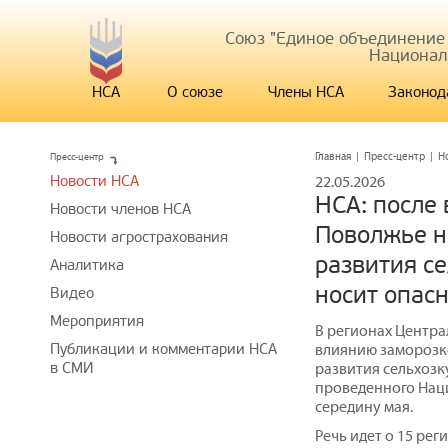
Союз "Единое объединение
Национал
НСА
О союзе
Члены НСА
Законод
Пресс-центр
Главная
|
Пресс-центр
|
Н
Новости НСА
22.05.2026
НСА: после
Новости членов НСА
Поволжье н
Новости агрострахования
развития се
Аналитика
носит опасн
Видео
Мероприятия
В регионах Центра
Публикации и комментарии НСА
влиянию заморозко
в СМИ
развития сельхозку
проведенного Нац
середину мая.
Речь идет о 15 ре