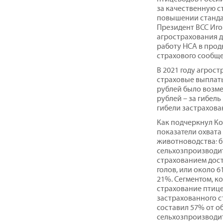
за качественную с
повышении станда
Президент ВСС Иго
агрострахования д
работу НСА в про
страхового сообще
В 2021 году агро
страховые выплаты 
рублей было возме
рублей – за гибел
гибели застрахова
Как подчеркнул Ко
показатели охват
животноводства: 
сельхозпроизводит
страхованием дост
голов, или около 6
21%. Сегментом, к
страхование птице
застрахованного ст
составил 57% от о
сельхозпроизводит