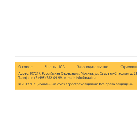
О союзе
Члены НСА
Законодательство
Страховщ
Адрес: 107217, Российская Федерация, Москва, ул. Садовая-Спасская, д. 21
Телефон: +7 (495) 782-04-99, e-mail: info@naai.ru
© 2012 "Национальный союз агростраховщиков" Все права защищены