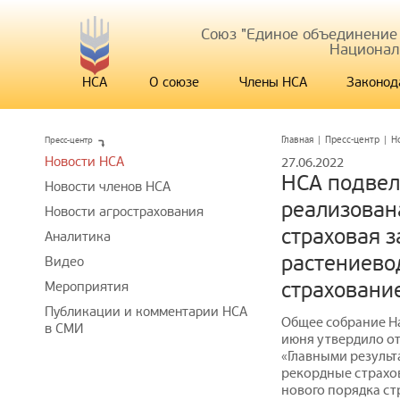
Союз "Единое объединение
Национал
НСА
О союзе
Члены НСА
Законод
Пресс-центр
Главная
|
Пресс-центр
|
Н
Новости НСА
27.06.2022
НСА подвел 
Новости членов НСА
реализован
Новости агрострахования
страховая 
Аналитика
растениево
Видео
страховани
Мероприятия
Публикации и комментарии НСА
Общее собрание Н
в СМИ
июня утвердило отч
«Главными результ
рекордные страхо
нового порядка ст