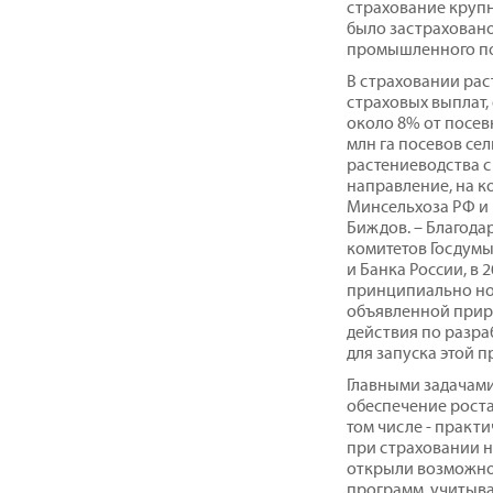
страхование крупн
было застраховано 
промышленного пог
В страховании рас
страховых выплат,
около 8% от посев
млн га посевов се
растениеводства с
направление, на 
Минсельхоза РФ и 
Биждов. – Благода
комитетов Госдумы
и Банка России, в 
принципиально но
объявленной приро
действия по разра
для запуска этой п
Главными задачами
обеспечение роста
том числе - практ
при страховании н
открыли возможно
программ, учитыва