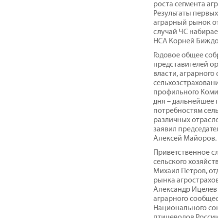
роста сегмента аг
Результаты первых 
аграрный рынок от
случай ЧС набирае
НСА Корней Биждо
Годовое общее соб
представителей о
власти, аграрного 
сельхозстраховани
профильного Комит
дня – дальнейшее 
потребностям сел
различных отрасл
заявил председате
Алексей Майоров.
Приветственное сл
сельского хозяйст
Михаил Петров, от
рынка агрострахо
Александр Ицелев 
аграрного сообщес
Национального со
птицеводов России