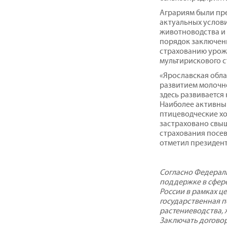
Аграриям были пр
актуальных услови
животноводства и 
порядок заключен
страхованию урож
мультирискового с
«Ярославская обла
развитием молочно
здесь развивается
Наиболее активны
птицеводческие хо
застраховано свыш
страхования посев
отметил президен
Согласно Федераль
поддержке в сфере
России в рамках ц
государственная 
растениеводства, 
Заключать договор