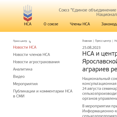
Союз "Единое объединение
Национал
НСА
О союзе
Члены НСА
Законод
Пресс-центр
Главная
|
Пресс-центр
|
Н
Новости НСА
25.08.2023
НСА и цент
Новости членов НСА
Ярославско
Новости агрострахования
аграриев р
Аналитика
Видео
Национальный сою
консультационная
Мероприятия
24 августа семина
Публикации и комментарии НСА
сельхозпроизводи
в СМИ
органов управлени
В мероприятии при
Информационно-ко
сельхозпредприят