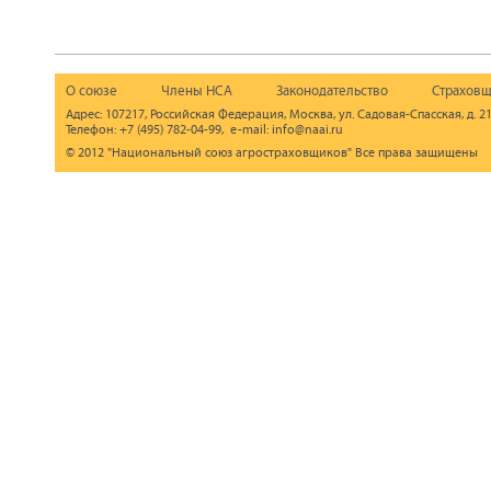
О союзе
Члены НСА
Законодательство
Страховщ
Адрес: 107217, Российская Федерация, Москва, ул. Садовая-Спасская, д. 21
Телефон: +7 (495) 782-04-99, e-mail: info@naai.ru
© 2012 "Национальный союз агростраховщиков" Все права защищены