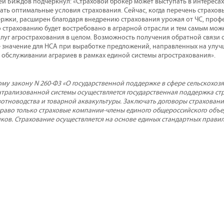
й Биждов подчеркнул: «Страховой брокер может выступать в интересах
ать оптимальные условия страхования. Сейчас, когда перечень страхов
ержки, расширен благодаря внедрению страхования урожая от ЧС, про
 страхованию будет востребовано в аграрной отрасли и тем самым мож
слуг агрострахования в целом. Возможность получения обратной связи 
 значение для НСА при выработке предложений, направленных на улу
 обслуживании аграриев в рамках единой системы агрострахования».
му закону N 260-Ф3 «О государственной поддержке в сфере сельскохозя
ентрализованной системы осуществляется государственная поддержка ст
вотноводства и товарной аквакультуры. Заключать договоры страховани
аво только страховые компании-члены единого общероссийского объе
ков. Страхование осуществляется на основе единых стандартных прави