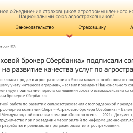
иное объединение страховщиков агропромышленного ко
Национальный союз агростраховщиков"
Законодательство
Страховщику
А
овости НСА
аховой брокер Сбербанка» подписали со
 на развитие качества услуг по агрост
го канала продаж в агростраховании в России может способствовать п
льшему учету интересов аграриев», – заявил президент Национального с
ентируя подписание первого соглашения союза о взаимодействии со с
вым брокером Сбербанка».
тной работе по развитию сельхозстрахования с господдержкой презид
р дочерней компании Сбера – «Страхового брокера Сбербанка» – Вален
II Международной выставки-ярмарки «Золотая осень — 2021». Документ, 
трудничество при проведении мероприятий по информационно-разъяс
ри разработке и реализации программ развития агрострахования.