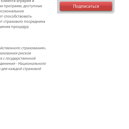
 клиента-агрария и
ых программ, доступных
фессиональное
ет способствовать
от страхового посредника
чшение процедур
йственного страхования»,
рахования рисков
я с государственной
динения - Национального
л для каждой страховой