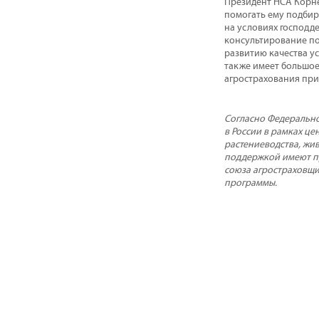
Президент НСА Корне
помогать ему подбир
на условиях господд
консультирование по
развитию качества у
также имеет большое
агрострахования при
Согласно Федерально
в России в рамках ц
растениеводства, жи
поддержкой имеют пр
союза агростраховщи
программы.