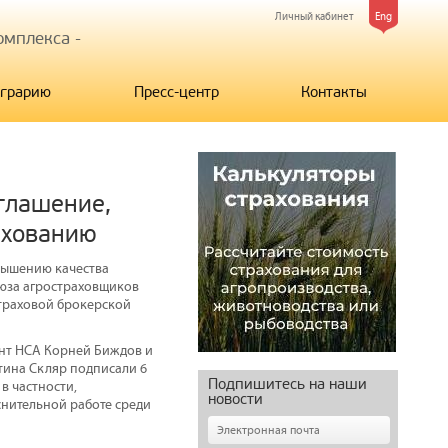
Личный кабинет
Eng
мплекса -
грарию
Пресс-центр
Контакты
глашение,
рахованию
овышению качества
оюза агростраховщиков
траховой брокерской
ент НСА Корней Биждов и
тина Скляр подписали 6
Подпишитесь на наши
в частности,
новости
нительной работе среди