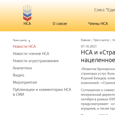
Союз "Ед
НСА
О союзе
Члены НСА
Пресс-центр
Главная
|
Пресс-центр
|
Н
Новости НСА
07.10.2021
НСА и «Стр
Новости членов НСА
нацеленное
Новости агрострахования
Аналитика
«Развитие брокерско
страховых услуг, бо
Видео
Корней Биждов, комм
Мероприятия
компанией –«Страхо
Публикации и комментарии НСА
Соглашение о совмес
в СМИ
генеральный директо
октября в рамках XXI
предусматривает со
аграриев, а также п