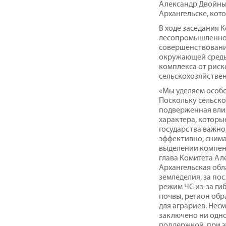
Александр Двойны
Архангельске, кото
В ходе заседания
лесопромышленног
совершенствовани
окружающей среды
комплекса от риск
сельскохозяйстве
«Мы уделяем особ
Поскольку сельско
подверженная вли
характера, которы
государства важно
эффективно, снима
выделении компенс
глава Комитета Ал
Архангельская обл
земледелия, за пос
режим ЧС из-за г
почвы, регион об
для аграриев. Несм
заключено ни одно
поддержкой, при э