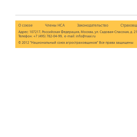
О союзе
Члены НСА
Законодательство
Страховщ
Адрес: 107217, Российская Федерация, Москва, ул. Садовая-Спасская, д. 21
Телефон: +7 (495) 782-04-99, e-mail: info@naai.ru
© 2012 "Национальный союз агростраховщиков" Все права защищены