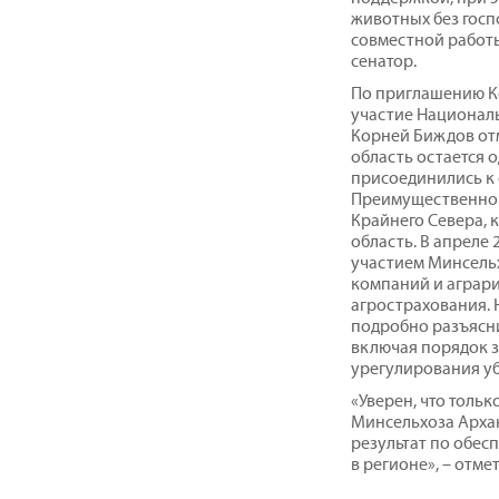
животных без госп
совместной работы
сенатор.
По приглашению К
участие Национал
Корней Биждов отм
область остается о
присоединились к 
Преимущественно 
Крайнего Севера, 
область. В апреле
участием Минсельх
компаний и аграри
агрострахования. 
подробно разъясн
включая порядок 
урегулирования у
«Уверен, что толь
Минсельхоза Арха
результат по обе
в регионе», – отм