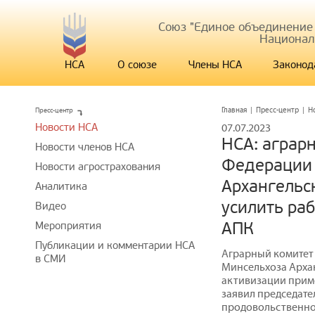
Союз "Единое объединение
Национал
НСА
О союзе
Члены НСА
Законод
Пресс-центр
Главная
|
Пресс-центр
|
Н
Новости НСА
07.07.2023
НСА: аграр
Новости членов НСА
Федерации 
Новости агрострахования
Архангельс
Аналитика
усилить раб
Видео
АПК
Мероприятия
Публикации и комментарии НСА
Аграрный комитет
в СМИ
Минсельхоза Арха
активизации прим
заявил председате
продовольственно