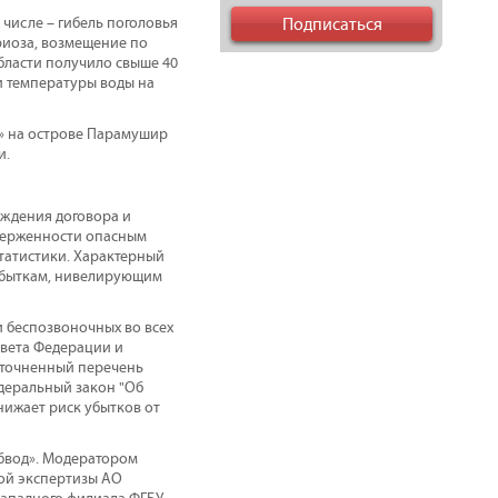
 числе – гибель поголовья
риоза, возмещение по
бласти получило свыше 40
и температуры воды на
т» на острове Парамушир
и.
ождения договора и
дверженности опасным
татистики. Характерный
убыткам, нивелирующим
и беспозвоночных во всех
овета Федерации и
 уточненный перечень
едеральный закон "Об
нижает риск убытков от
бвод». Модератором
ой экспертизы АО