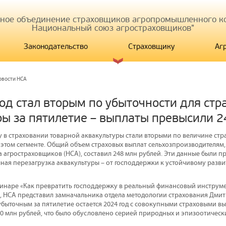
иное объединение страховщиков агропромышленного ко
Национальный союз агростраховщиков"
Законодательство
Страховщику
Аг
овости НСА
год стал вторым по убыточности для ст
ры за пятилетие – выплаты превысили 2
ду в страховании товарной аквакультуры стали вторыми по величине стр
в этом сегменте. Общий объем страховых выплат сельхозпроизводителям
 агростраховщиков (НСА), составил 248 млн рублей. Эти данные были 
ная перезагрузка аквакультуры – от господдержки к устойчивому разви
инаре «Как превратить господдержку в реальный финансовый инструмен
 НСА представил замначальника отдела методологии страхования Дмит
убыточным за пятилетие остается 2024 год с совокупными страховыми вы
80 млн рублей, что было обусловлено серией природных и эпизоотическ