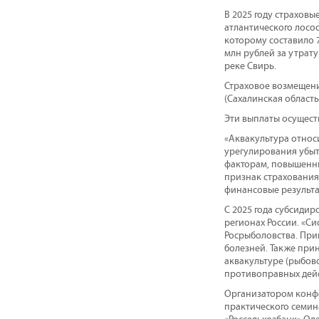
В 2025 году страховы
атлантического лосо
которому составило 
млн рублей за утрат
реке Свирь.
Страховое возмещени
(Сахалинская област
Эти выплаты осущест
«Аквакультура относ
урегулирования убыт
факторам, повышенны
признак страховани
финансовые результа
С 2025 года субсиди
регионах России. «С
Росрыболовства. При
болезней. Также прин
аквакультуре (рыбов
противоправных дейс
Организатором конф
практического семин