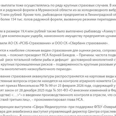
е выплаты тоже осуществлялись по ряду крупных страховых случаев. В их
ся и радужной форели в Мурманской области из-за холодноводного виб
75 млн рублей. Кроме того, рыбоводное предприятие в Ленинградской о
у более 154 тыс. голов радужной форели, вызванную резкими перепадам
е в размере 19,4 млн рублей также было выплачено рыбзаводу «Азиму
ь) для компенсации ущерба, нанесенного имуществу предприятия цунам
вили АО СК «РСХБ-Страхование» и ООО СК «Сбербанк страхование».
ится к наиболее сложным видам страхования для оценки риска, сопров
ков, – пояснил президент НСА Корней Биждов. – Причины: частота по
й риск тотальной гибели рыбы и дефицит достоверной многолетней с
я крупных промышленных рисков – подверженность крупным разовым 
ты многолетнего низкоубыточного периода».
рование страхования аквакультуры распространяется на карповые виды 
истемные вопросы отрасли находятся на контроле аграрного комитета С
нят приказ Минсельхоза РФ № 99 от 25 февраля 2026 года, содержащий
ят закон от 28 декабря 2025 года № 501-ФЗ «О внесении изменений в Ф
одстве) <…>"» о введении производственного контроля в отрасли, что с
твий третьих лиц», – прокомментировал глава НСА.
еренции выступила «Сфера Медиагруппа» при поддержке ФГБУ «Главры
ара для аквабизнеса выступил управляющий директор Центра отраслев