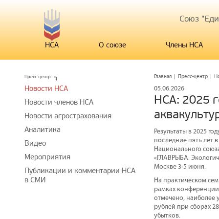
Союз "Ед
НСА
О союзе
Члены НСА
Пресс-центр
Главная
|
Пресс-центр
|
Н
Новости НСА
05.06.2026
НСА: 2025 
Новости членов НСА
аквакульту
Новости агрострахования
Аналитика
Результаты в 2025 го
последние пять лет 
Видео
Национального союза
Мероприятия
«ГЛАВРЫБА: Экологич
Москве 3-5 июня.
Публикации и комментарии НСА
в СМИ
На практическом сем
рамках конференции,
отмечено, наиболее 
рублей при сборах 2
убытков.