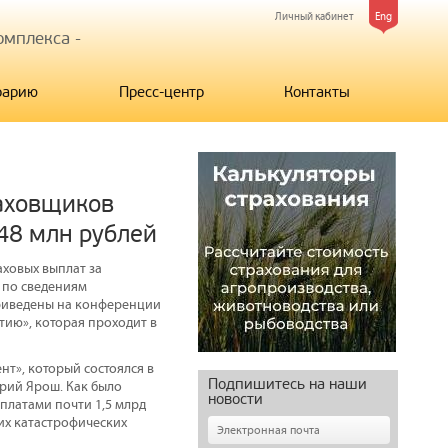
Личный кабинет
Eng
мплекса -
рарию
Пресс-центр
Контакты
раховщиков
48 млн рублей
аховых выплат за
, по сведениям
приведены на конференции
тию», которая проходит в
т», который состоялся в
Подпишитесь на наши
рий Ярош. Как было
новости
платами почти 1,5 млрд
их катастрофических