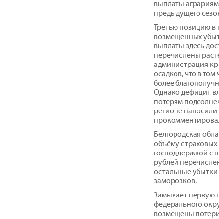
выплаты аграриям 
предыдущего сезо
Третью позицию в
возмещенных убытк
выплаты здесь дост
перечислены расте
администрация кр
осадков, что в то
более благополучно
Однако дефицит вла
потерям подсолнеч
регионе наносили 
прокомментировал
Белгородская обла
объёму страховых 
господдержкой с п
рублей перечислен
остальные убытки
заморозков.
Замыкает первую 
федерального окру
возмещены потери