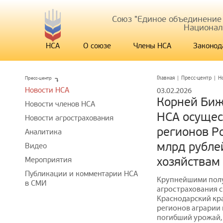
Союз "Единое объединение
Национал
НСА
О союзе
Члены НСА
Законод
Пресс-центр
Главная
|
Пресс-центр
|
Н
Новости НСА
03.02.2026
Корней Биж
Новости членов НСА
НСА осущес
Новости агрострахования
регионов Ро
Аналитика
млрд рубле
Видео
хозяйствам
Мероприятия
Публикации и комментарии НСА
Крупнейшими полу
в СМИ
агрострахования с
Краснодарский кра
регионов аграрии 
погибший урожай, 