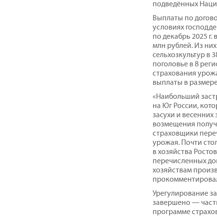
подведённых Наци
Выплаты по догов
условиях господд
по декабрь 2025 г.
млн рублей. Из ни
сельхозкультур в 3
поголовье в 8 рег
страхования урожа
выплаты в размере 
«Наибольший застр
на Юг России, кот
засухи и весенних
возмещения получи
страховщики переч
урожая. Почти сто
в хозяйства Росто
перечисленных до
хозяйствам произв
прокомментировал
Урегулирование за
завершено — част
программе страхов