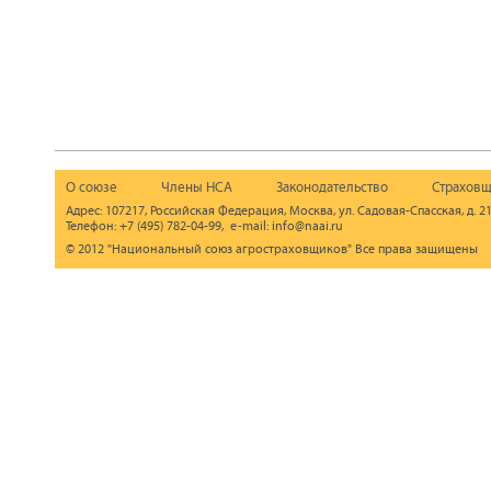
О союзе
Члены НСА
Законодательство
Страховщ
Адрес: 107217, Российская Федерация, Москва, ул. Садовая-Спасская, д. 21
Телефон: +7 (495) 782-04-99, e-mail: info@naai.ru
© 2012 "Национальный союз агростраховщиков" Все права защищены