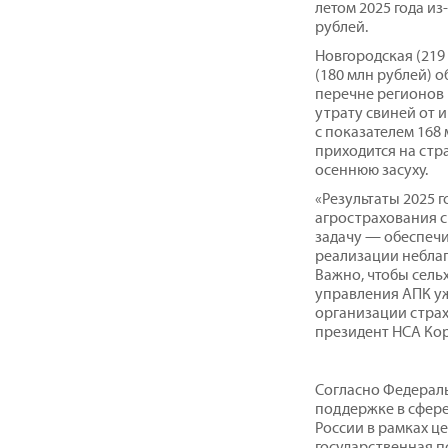
летом 2025 года из
рублей.
Новгородская (219
(180 млн рублей) о
перечне регионов 
утрату свиней от 
с показателем 168 
приходится на стр
осеннюю засуху.
«Результаты 2025 г
агрострахования 
задачу — обеспеч
реализации небла
Важно, чтобы сел
управления АПК у
организации страх
президент НСА Ко
Согласно Федераль
поддержке в сфере
России в рамках ц
государственная 