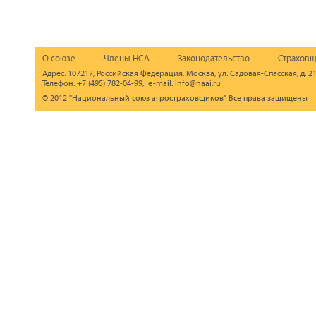
О союзе
Члены НСА
Законодательство
Страховщ
Адрес: 107217, Российская Федерация, Москва, ул. Садовая-Спасская, д. 21
Телефон: +7 (495) 782-04-99, e-mail: info@naai.ru
© 2012 "Национальный союз агростраховщиков" Все права защищены