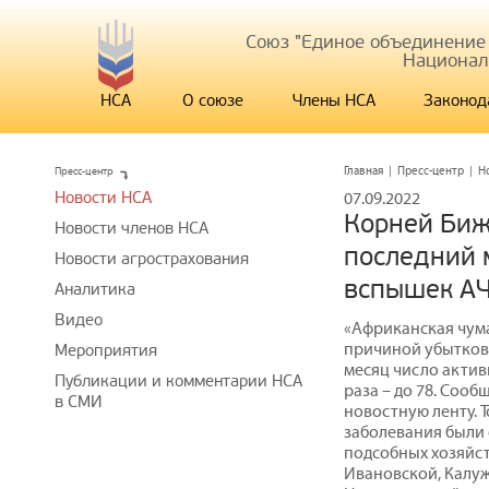
Союз "Единое объединение
Национал
НСА
О союзе
Члены НСА
Законод
Пресс-центр
Главная
|
Пресс-центр
|
Н
Новости НСА
07.09.2022
Корней Биж
Новости членов НСА
последний 
Новости агрострахования
вспышек АЧ
Аналитика
Видео
«Африканская чума
причиной убытков
Мероприятия
месяц число актив
Публикации и комментарии НСА
раза – до 78. Соо
в СМИ
новостную ленту. Т
заболевания были 
подсобных хозяйст
Ивановской, Калуж