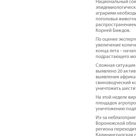
Национальный сою
эпидемиологическо
аграриям необход
поголовья животны
распространением
Корней Биждов.
По оценке эксперт
увеличение количе
конца лета – начал
подрастающего мо
Сложная ситуация 
выявлено 20 актив
выявления африка
свиноводческий к
уничтожить шести
На этой неделе ви
площадок агропро
уничтожению подл
Из-за неблагоприя
Воронежской облас
региона переходит
Калининградская о