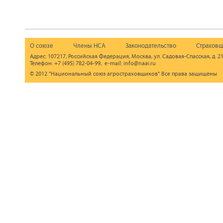
О союзе
Члены НСА
Законодательство
Страховщ
Адрес: 107217, Российская Федерация, Москва, ул. Садовая-Спасская, д. 21
Телефон: +7 (495) 782-04-99, e-mail: info@naai.ru
© 2012 "Национальный союз агростраховщиков" Все права защищены