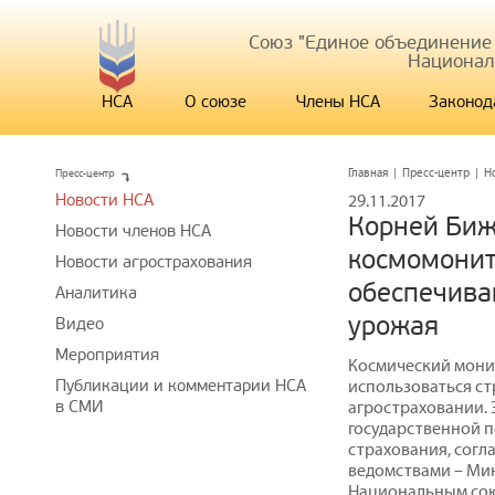
Союз "Единое объединение
Национал
НСА
О союзе
Члены НСА
Законод
Пресс-центр
Главная
|
Пресс-центр
|
Н
Новости НСА
29.11.2017
Корней Биж
Новости членов НСА
космомонит
Новости агрострахования
обеспечива
Аналитика
урожая
Видео
Мероприятия
Космический мони
Публикации и комментарии НСА
использоваться ст
в СМИ
агростраховании. 
государственной п
страхования, сог
ведомствами – Ми
Национальным сою