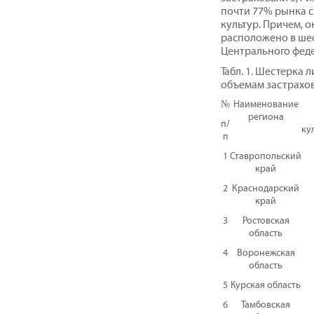
почти 77% рынка 
культур. Причем, 
расположено в ше
Центрального фед
Табл. 1. Шестерка 
объемам застрахо
№
Наименование
региона
п/
кул
п
1
Ставропольский
край
2
Краснодарский
край
3
Ростовская
область
4
Воронежская
область
5
Курская область
6
Тамбовская