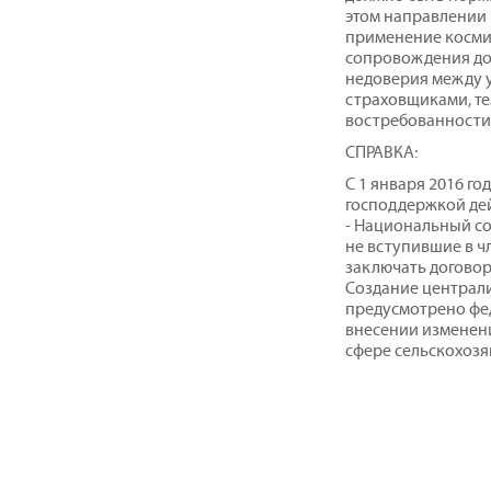
этом направлении 
применение космич
сопровождения до
недоверия между у
страховщиками, те
востребованности
СПРАВКА:
С 1 января 2016 го
господдержкой де
- Национальный с
не вступившие в чл
заключать договор
Создание централ
предусмотрено фед
внесении изменени
сфере сельскохоз