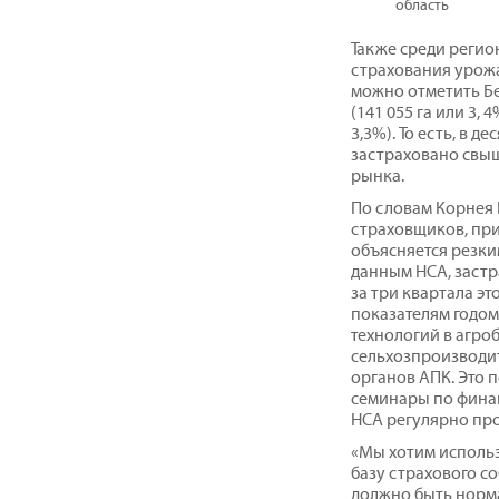
область
Также среди регио
страхования урожа
можно отметить Бе
(141 055 га или 3,
3,3%). То есть, в д
застраховано свы
рынка.
По словам Корнея 
страховщиков, при
объясняется резки
данным НСА, заст
за три квартала это
показателям годом
технологий в агро
сельхозпроизводит
органов АПК. Это
семинары по фина
НСА регулярно про
«Мы хотим исполь
базу страхового со
должно быть норма