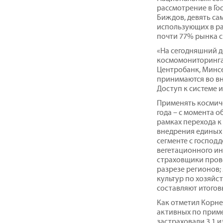
рассмотрение в Го
Биждов, девять са
использующих в р
почти 77% рынка 
«На сегодняшний 
космомониторинга
Центробанк, Минс
принимаются во вн
Доступ к системе 
Применять космиче
года – с момента о
рамках перехода к
внедрения единых 
сегменте с господд
вегетационного ин
страховщики прово
разрезе регионов;
культур по хозяйс
составляют итогов
Как отметил Корне
активных по прим
застраховали 3,1 и