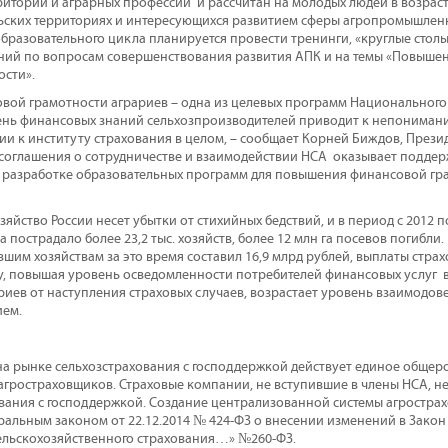
иторий и аграрных профессий и рассчитан на молодых людей в возрасте 
ских территориях и интересующихся развитием сферы агропромышленн
образовательного цикла планируется провести тренинги, «круглые стол
ний по вопросам совершенствования развития АПК и на темы «Повыше
сти».
ой грамотности аграриев – одна из целевых программ Национального
нь финансовых знаний сельхозпроизводителей приводит к непонимани
ии к институту страхования в целом, – сообщает Корней Биждов, Презид
соглашения о сотрудничестве и взаимодействии НСА оказывает поддер
 разработке образовательных программ для повышения финансовой гр
зяйство России несет убытки от стихийных бедствий, и в период с 2012 по
 пострадало более 23,2 тыс. хозяйств, более 12 млн га посевов погибл
шим хозяйствам за это время составил 16,9 млрд рублей, выплаты страх
у, повышая уровень осведомленности потребителей финансовых услуг 
иев от наступления страховых случаев, возрастает уровень взаимодовер
ием.
а на рынке сельхозстрахования с господдержкой действует единое общер
гростраховщиков. Страховые компании, не вступившие в члены НСА, н
вания с господдержкой. Создание централизованной системы агрострах
альным законом от 22.12.2014 № 424-ФЗ о внесении изменений в Закон
ельскохозяйственного страхования…» №260-ФЗ.