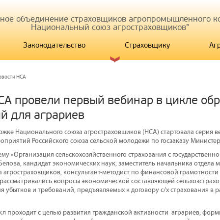
иное объединение страховщиков агропромышленного ко
Национальный союз агростраховщиков"
Законодательство
Страховщику
Аг
овости НСА
СА провели первый вебинар в цикле об
й для аграриев
ержке Национального союза агростраховщиков (НСА) стартовала серия в
оприятий Российского союза сельской молодежи по госзаказу Министер
ему «Организация сельскохозяйственного страхования с государственн
 Белова, кандидат экономических наук, заместитель начальника отдела 
 агростраховщиков, консультант-методист по финансовой грамотност
 рассматривались вопросы экономической составляющей сельхозстрахов
я убытков и требований, предъявляемых к договору с/х страхования в 
л проходит с целью развития гражданской активности аграриев, фор