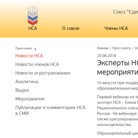
Союз "Ед
НСА
О союзе
Члены НСА
Пресс-центр
Главная
|
Пресс-центр
|
Н
Новости НСА
20.08.2018
Эксперты Н
Новости членов НСА
мероприяти
Новости агрострахования
Аналитика
16 августа при подд
образовательных мер
Видео
Первый вебинар на т
Мероприятия
эксперт НСА – Елена
Публикации и комментарии НСА
Национального союза
в СМИ
России. На вебинаре
также урегулировани
законодательства.
Образовательный цик