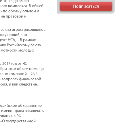
от 14 до 35 лет,
ого комплекса. В общей
ы» по обмену опытом и
ние правовой и
 союза агростраховщиков.
ю условий, что
ент НСА, – В рамках
жку Российскому союзу
амотности молодых
 2017 год от ЧС
и. При этом объем помощи
овых компаний – 28,3
в вопросах финансовой
ия, и как следствие,
оссийское объединение -
е имеют права заключать
ования в РФ
 «О государственной