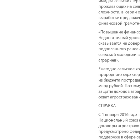
имиджа сельских терр
проживающих на сель
сложности, в серии 
выработке предложе
финансовой грамотно
«Повышение финансов
Недостаточный урове
сказывается на довер
подписанного ранее 
сельской молодежи в
аграриев».
Ежегодно сельское хо
природного характера
из бюджета пострадав
млрд рублей. Поэтом
защиты доходов аграр
охват агрострахован
СПРАВКА
С 1 января 2016 год
Национальный союз а
договоры агрострахо
предусмотрено федер
поддержке в сфере с