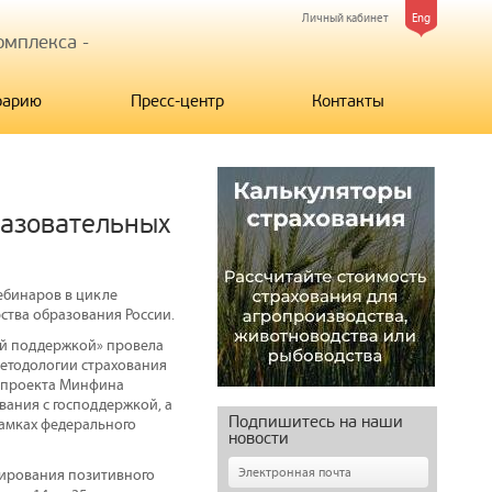
Личный кабинет
Eng
мплекса -
рарию
Пресс-центр
Контакты
разовательных
ебинаров в цикле
ства образования России.
ой поддержкой» провела
методологии страхования
и проекта Минфина
ания с господдержкой, а
Подпишитесь на наши
рамках федерального
новости
мирования позитивного