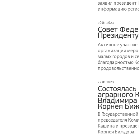
заявил президент
информацию регио
30.01.2023
Совет Феде
Президенту
Активное участие
организации меро
малых городов и с
благодарностью Ко
продовольственно
27.01.2023
Состоялась
аграрного 
Владимира 
Корнея Би
В Государственной
председателя Ком
Кашина и президе
Корнея Биждова.