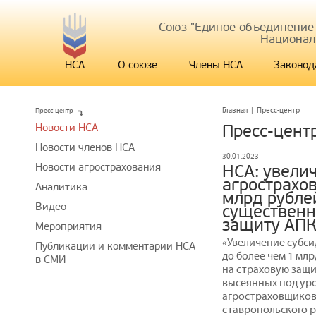
Союз "Единое объединение
Национал
НСА
О союзе
Члены НСА
Законод
Пресс-центр
Главная
|
Пресс-центр
Новости НСА
Пресс-цент
Новости членов НСА
30.01.2023
Новости агрострахования
НСА: увели
агрострахо
Аналитика
млрд рубле
Видео
существенн
защиту АП
Мероприятия
«Увеличение субс
Публикации и комментарии НСА
до более чем 1 мл
в СМИ
на страховую защи
высеянных под уро
агростраховщиков
ставропольского р