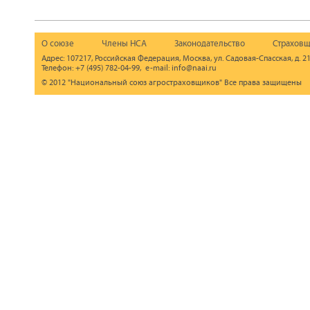
О союзе
Члены НСА
Законодательство
Страховщ
Адрес: 107217, Российская Федерация, Москва, ул. Садовая-Спасская, д. 21
Телефон: +7 (495) 782-04-99, e-mail: info@naai.ru
© 2012 "Национальный союз агростраховщиков" Все права защищены