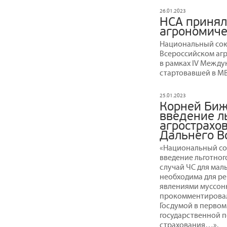
26.01.2023
НСА принял
агрономиче
Национальный сою
Всероссийском аг
в рамках IV Между
стартовавшей в МВ
25.01.2023
Корней Биж
введение л
агрострахо
Дальнего В
«Национальный со
введение льготног
случай ЧС для мал
необходима для ре
явлениями муссонн
прокомментировал
Госдумой в первом
государственной п
страхования…».