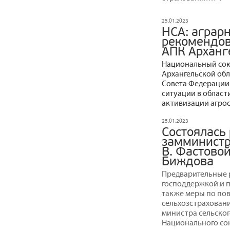
25.01.2023
НСА: аграр
рекомендов
АПК Арханг
Национальный сою
Архангельской обл
Совета Федерации
ситуации в област
активизации агро
25.01.2023
Состоялась
замминистра
В. Фастовой
Биждова
Предварительные р
господдержкой и п
также меры по по
сельхозстраховани
министра сельског
Национального со