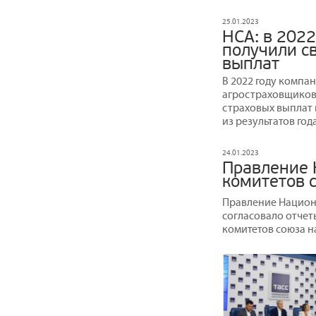
25.01.2023
НСА: в 2022
получили св
выплат
В 2022 году компа
агростраховщиков 
страховых выплат 
из результатов год
24.01.2023
Правление 
комитетов с
Правление Национ
согласовало отчеты
комитетов союза на