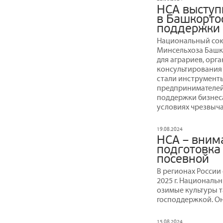
НСА выступ
в Башкорто
поддержки 
Национальный сою
Минсельхоза Башко
для аграриев, орг
консультирования
стали инструмент
предпринимателей
поддержки бизнеса
условиях чрезвыч
19.08.2024
НСА – вним
подготовка
посевной
В регионах России
2025 г. Националь
озимые культуры 
господдержкой. О
15.08.2024