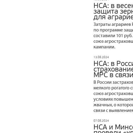
НСА: в вес
защита зер
для аграрие
Затраты аграриев 
по программе защи
составили 101 руб
союз агростраховщ
кампании.
13.08.2024
НСА: в Рос
страховани
МРС в связ
В России застрах
мелкого рогатого 
союз агрострахов
условиях повышен
жвачных, о которо
связи с выявлением
07.08.2024
НСА и Минс
провели «кр