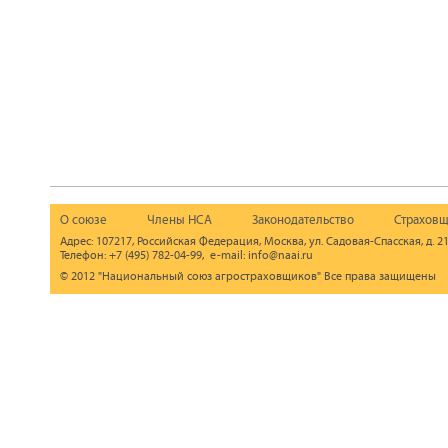
О союзе
Члены НСА
Законодательство
Страховщ
Адрес: 107217, Российская Федерация, Москва, ул. Садовая-Спасская, д. 21
Телефон: +7 (495) 782-04-99, e-mail: info@naai.ru
© 2012 "Национальный союз агростраховщиков" Все права защищены