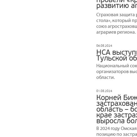
развитию а
Страховая защита 
стола», который п
союз агростраховщ
аграриев региона.
06.08.2024
НСА выступ
Тульской о
Национальный сою
организаторов выс
области.
01.08.2024
Корней Биж
застрахова
область – б
крае застр
выросла бол
В 2024 году Омска
позицию по застра