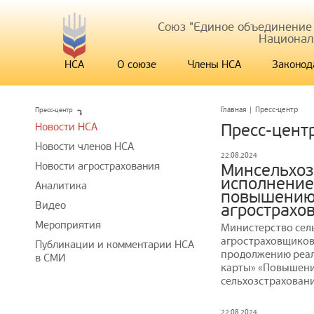
Союз "Единое объединение
Национал
НСА
О союзе
Члены НСА
Законод
Пресс-центр
Главная
|
Пресс-центр
Новости НСА
Пресс-цент
Новости членов НСА
22.08.2024
Новости агрострахования
Минсельхоз
исполнение
Аналитика
повышению
Видео
агрострахо
Мероприятия
Министерство сель
агростраховщиков
Публикации и комментарии НСА
продолжению реа
в СМИ
карты» «Повышени
сельхозстраховани
22.08.2024