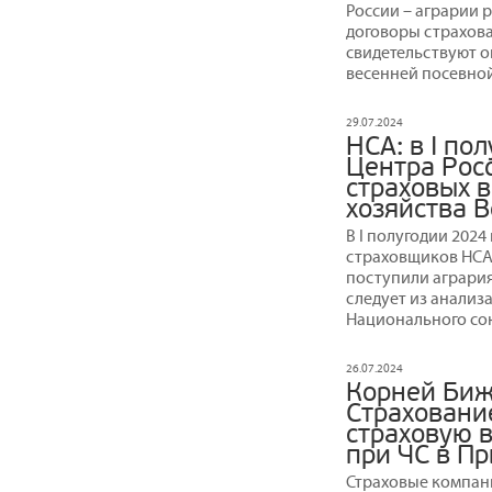
России – аграрии 
договоры страхован
свидетельствуют 
весенней посевной
29.07.2024
НСА: в I по
Центра Рос
страховых 
хозяйства 
В I полугодии 202
страховщиков НСА
поступили агрария
следует из анализ
Национального со
26.07.2024
Корней Биж
Страховани
страховую 
при ЧС в П
Страховые компан