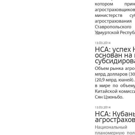
котором при
агростраховщи
министерств с
агростраховани
Ставропольского
Удмуртской Респуб
13.03.2014
НСА: успех 
основан на
субсидиров
Объем рынка агрос
млрд. долларов (30
(20,9 млрд. юаней
в мире по объему
Китайской комисси
Сян Цзюньбо.
13.03.2014
НСА: Кубан
агрострахо
Национальный 
планомерную пол