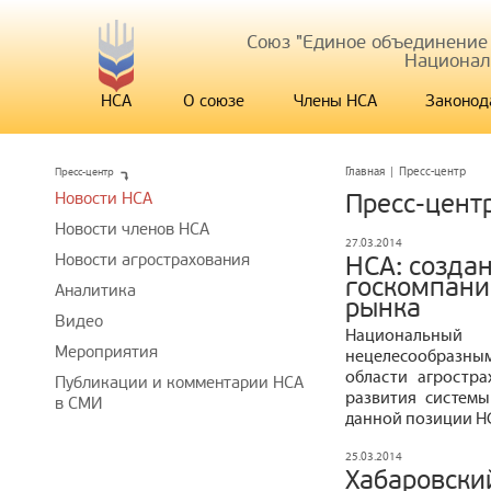
Союз "Единое объединение
Национал
НСА
О союзе
Члены НСА
Законод
Пресс-центр
Главная
|
Пресс-центр
Новости НСА
Пресс-цент
Новости членов НСА
27.03.2014
Новости агрострахования
НСА: созда
госкомпани
Аналитика
рынка
Видео
Национальный
Мероприятия
нецелесообразным
области агростр
Публикации и комментарии НСА
развития системы
в СМИ
данной позиции Н
25.03.2014
Хабаровски