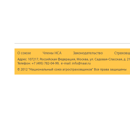
О союзе
Члены НСА
Законодательство
Страховщ
Адрес: 107217, Российская Федерация, Москва, ул. Садовая-Спасская, д. 21
Телефон: +7 (495) 782-04-99, e-mail: info@naai.ru
© 2012 "Национальный союз агростраховщиков" Все права защищены