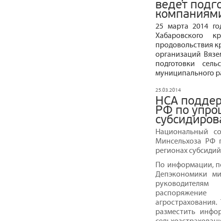
ведет подго
компаниям
25 марта 2014 го
Хабаровского к
продовольствия кр
организаций Вязе
подготовки сель
муниципального ра
25.03.2014
НСА поддер
РФ по упро
субсидиров
Национальный со
Минсельхоза РФ 
регионах субсидий
По информации, п
Депэкономики ми
руководителям
распоряжение
агрострахования.
разместить инфо
сельхозстрахован