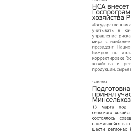
20.03.2014
НСА внесет
Госпрограм
хозяйства 
«Государственная
учитывать в ка
управление рискам
мира с наиболее
президент Нацио
Биждов по итог
корректировке Го
хозяйства и рег
продукции, сырья 
14.03.2014
Подготовка
принял уча
Минсельхоз
13 марта под п
сельского хозяй
состоялось сов
сложившейся в ст
шести регионах 