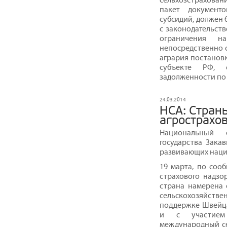
пакет документ
субсидий, должен 
с законодательст
ограничения н
непосредственно с
агрария постановк
субъекте РФ, 
задолженности по а
24.03.2014
НСА: Страны
агрострахо
Национальный 
государства Зака
развивающих наци
19 марта, по сооб
страхового надзо
страна намерена 
сельскохозяйств
поддержке Швейца
и с участием 
международный с