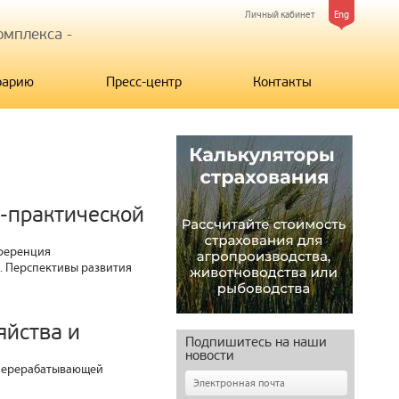
Личный кабинет
Eng
мплекса -
рарию
Пресс-центр
Контакты
о-практической
нференция
. Перспективы развития
яйства и
Подпишитесь на наши
новости
 перерабатывающей