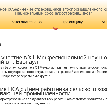
иное объединение страховщиков агропромышленного ко
Национальный союз агростраховщиков"
Законодательство
Страховщику
Аг
р
 участие в XIII Межрегиональной научн
и в г. Барнаул
а в г. Барнаул состоялась XIII Межрегиональная научно-практическая ко
новы государственного регулирования страховой деятельности в России
 Сибирском федеральном округе»."
ие НСА с Днем работника сельского хоз
ывающей промышленности
гростраховщиков поздравляет всех работников сельского хозяйства и
х профессиональным праздником!