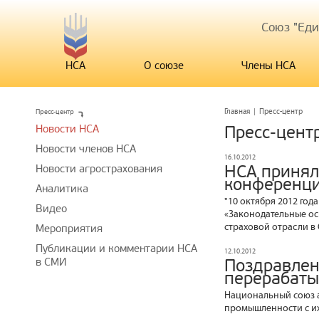
Союз "Ед
НСА
О союзе
Члены НСА
Пресс-центр
Главная
|
Пресс-центр
Новости НСА
Пресс-цент
Новости членов НСА
16.10.2012
НСА принял
Новости агрострахования
конференци
Аналитика
"10 октября 2012 год
Видео
«Законодательные ос
страховой отрасли в
Мероприятия
Публикации и комментарии НСА
12.10.2012
в СМИ
Поздравлен
перерабат
Национальный союз а
промышленности с и