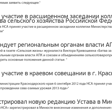
имым заявить следующее."
 участие в расширенном заседании кол
ва сельского хозяйства Российской Фе
да НСА принял участие в расширенном заседании коллегии Министерства
ии"
ндует региональным органам власти А
ей в газете «Сельская жизнь» журналиста Виктора Кривошеина «Битва з
льным органам власти АПК и союзам и объединениям сельхозтоваропр
реть основные положения данной статьи. "
 участие в краевом совещании в г. Кра
инистрации Краснодарского края 6 сентября 2012 года НСА принял уча
проведении сева озимых урожая 2013 года»"
стрировал новую редакцию Устава в Ми
а «НСА» зарегистрировал в Минюсте внесенные изменения и дополнения 