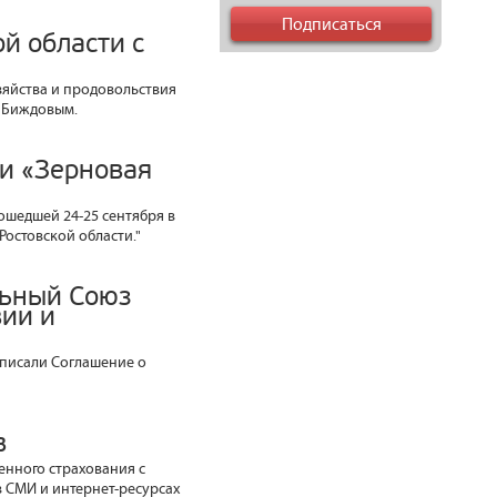
й области с
озяйства и продовольствия
. Биждовым.
и «Зерновая
ошедшей 24-25 сентября в
Ростовской области."
льный Союз
ии и
писали Соглашение о
в
енного страхования с
в СМИ и интернет-ресурсах