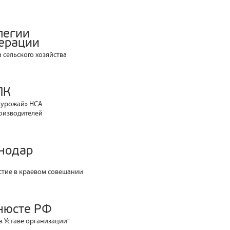
легии
дерации
 сельского хозяйства
ПК
а урожай» НСА
оизводителей
снодар
стие в краевом совещании
нюсте РФ
в Уставе организации"