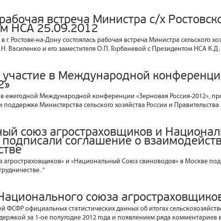
рабочая встреча Министра с/х Ростовско
м НСА 25.09.2012
а в г. Ростове-на-Дону состоялась рабочая встреча Министра сельского х
.Н. Василенко и его заместителя О.П. Горбаневой с Президентом НСА К.Д
 участие в Международной конференци
2»
 в ежегодной Международной конференции «Зерновая Россия-2012», пр
ри поддержке Министерства сельского хозяйства России и Правительства 
ый союз агростраховщиков и Национа
 подписали соглашение о взаимодейств
стве
 агростраховщиков» и «Национальный Союз свиноводов» в Москве под
рудничестве. "
Национального союза агростраховщико
ией ФСФР официальных статистических данных об итогах сельскохозяйств
держкой за 1-ое полугодие 2012 года и появлением ряда комментариев 