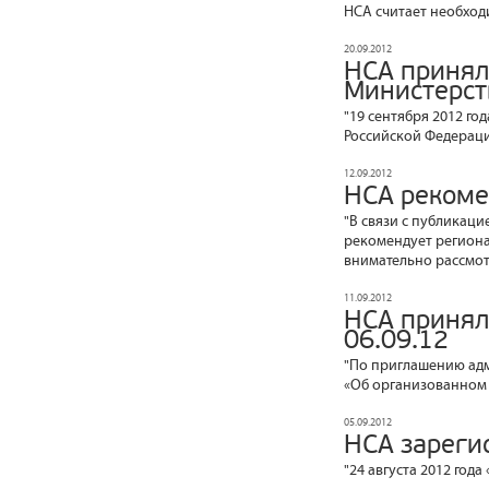
НСА считает необход
20.09.2012
НСА принял
Министерст
"19 сентября 2012 го
Российской Федерац
12.09.2012
НСА рекоме
"В связи с публикаци
рекомендует региона
внимательно рассмот
11.09.2012
НСА принял
06.09.12
"По приглашению адм
«Об организованном 
05.09.2012
НСА зареги
"24 августа 2012 год