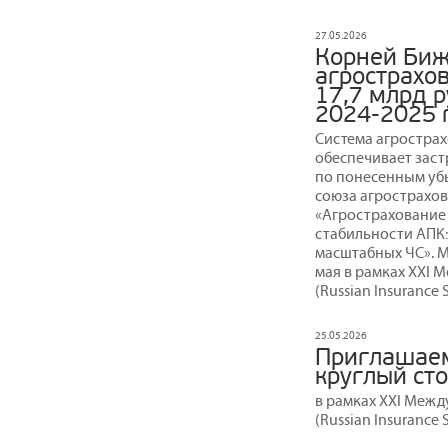
27.05.2026
Корней Биж
агрострахо
17,7 млрд р
2024-2025 
Система агрострах
обеспечивает зас
по понесенным уб
союза агрострахов
«Агрострахование
стабильности АПК:
масштабных ЧС». 
мая в рамках XXI
(Russian Insurance 
25.05.2026
Приглашае
круглый ст
в рамках XXI Меж
(Russian Insurance