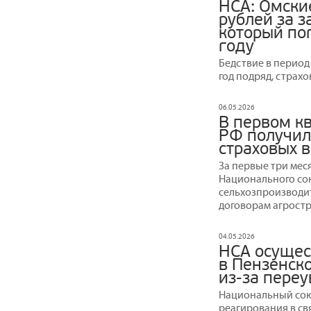
НСА: Омски
рублей за 
который пог
году
Бедствие в период
год подряд, страх
06.05.2026
В первом к
РФ получил
страховых 
За первые три мес
Национального со
сельхозпроизводит
договорам агростр
04.05.2026
НСА осущес
в Пензенско
из-за пере
Национальный сою
реагирования в св