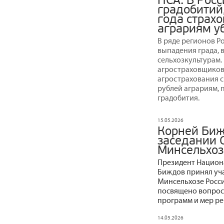
НСА: В Росс
градобитий
года страх
аграриям у
В ряде регионов Р
выпадения града, 
сельхозкультурам.
агростраховщиков,
агрострахования с
рублей аграриям, 
градобития.
15.05.2026
Корней Биж
заседании 
Минсельхоз
Президент Национ
Биждов принял уча
Минсельхозе Росси
посвящено вопрос
программ и мер ре
14.05.2026