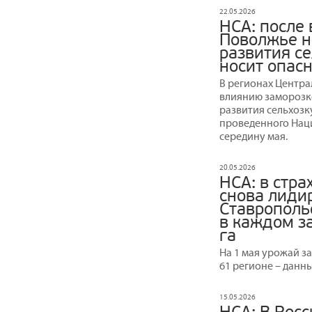
22.05.2026
НСА: после
Поволжье н
развития се
носит опасн
В регионах Центра
влиянию заморозко
развития сельхозку
проведенного Нац
середину мая.
20.05.2026
НСА: в стра
снова лидир
Ставрополь
в каждом з
га
На 1 мая урожай з
61 регионе – данн
15.05.2026