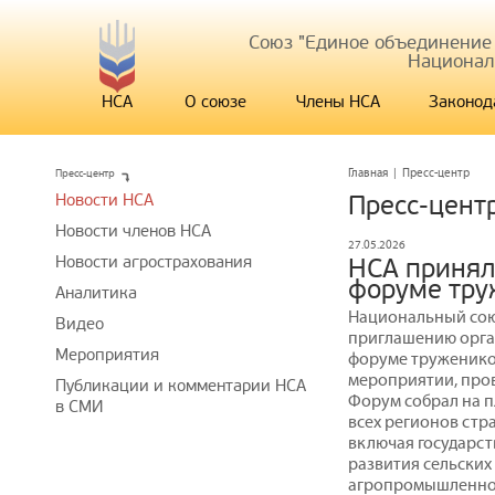
Союз "Единое объединение
Национал
НСА
О союзе
Члены НСА
Законод
Пресс-центр
Главная
|
Пресс-центр
Новости НСА
Пресс-цент
Новости членов НСА
27.05.2026
Новости агрострахования
НСА принял 
форуме тру
Аналитика
Национальный сою
Видео
приглашению орган
Мероприятия
форуме труженико
мероприятии, про
Публикации и комментарии НСА
Форум собрал на п
в СМИ
всех регионов стр
включая государст
развития сельски
агропромышленног