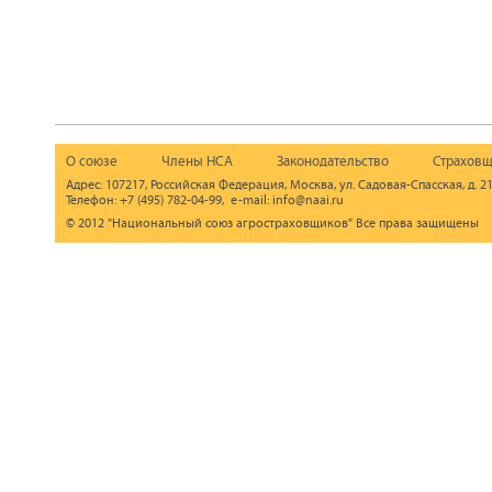
О союзе
Члены НСА
Законодательство
Страховщ
Адрес: 107217, Российская Федерация, Москва, ул. Садовая-Спасская, д. 21
Телефон: +7 (495) 782-04-99, e-mail: info@naai.ru
© 2012 "Национальный союз агростраховщиков" Все права защищены