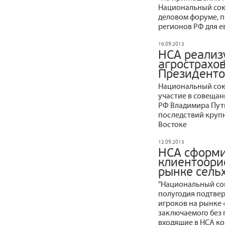
Национальный сою
деловом форуме, 
регионов РФ для е
16.09.2013
НСА реализ
агрострахо
Президент
Национальный сою
участие в совещан
РФ Владимира Пути
последствий круп
Востоке
12.09.2013
НСА сформи
клиентоори
рынке сель
"Национальный со
полугодия подтвер
игроков на рынке 
заключаемого без 
входящие в НСА ко