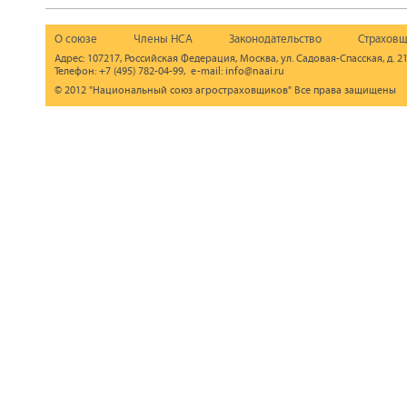
О союзе
Члены НСА
Законодательство
Страховщ
Адрес: 107217, Российская Федерация, Москва, ул. Садовая-Спасская, д. 21
Телефон: +7 (495) 782-04-99, e-mail: info@naai.ru
© 2012 "Национальный союз агростраховщиков" Все права защищены