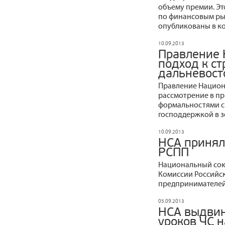
объему премии. Эт
по финансовым рынк
опубликованы в ко
10.09.2013
Правление 
подход к с
дальневост
Правление Национ
рассмотрение в п
формальностями с
господдержкой в з
10.09.2013
НСА принял
РСПП
Национальный сою
Комиссии Российс
предпринимателей
05.09.2013
НСА выдвин
уроков ЧС 