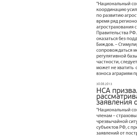
"Национальный со
координацию усили
по развитию агрос
время ряд регион
агрострахования с
Правительства РФ.
оказаться без под
Биждов. – Стимули
сопровождаться м
регулятивной базы
частности, следуе
может не хватить 
взноса аграриям пр
30.08.2013
НСА призва
рассматрив
заявления о
"Национальный со
членам – страхов
чрезвычайной сит
субъектов РФ, с п
заявлений от пост