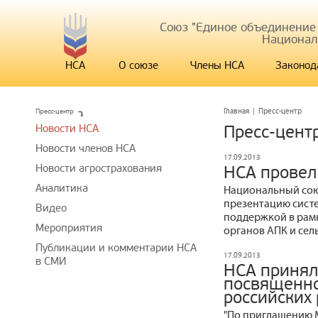
Союз "Единое объединение
Национал
НСА
О союзе
Члены НСА
Законод
Пресс-центр
Главная
|
Пресс-центр
Новости НСА
Пресс-цент
Новости членов НСА
17.09.2013
Новости агрострахования
НСА провел
Аналитика
Национальный сою
презентацию систе
Видео
поддержкой в рам
Мероприятия
органов АПК и сел
Публикации и комментарии НСА
17.09.2013
в СМИ
НСА принял
посвященно
российских
"По приглашению 