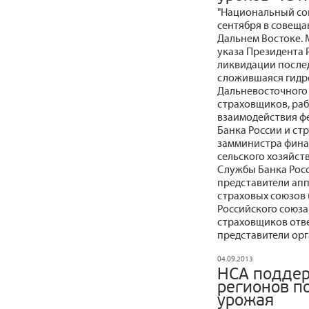
"Национальный со
сентября в совещ
Дальнем Востоке.
указа Президента 
ликвидации послед
сложившаяся гидро
Дальневосточного 
страховщиков, раб
взаимодействия ф
Банка России и ст
замминистра фина
сельского хозяйст
Службы Банка Рос
представители апп
страховых союзов 
Российского союза
страховщиков отве
представители орг
04.09.2013
НСА поддер
регионов п
урожая