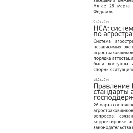
заседании межве
Алтае 28 марта 
Федоров.
01.04.2014
НСА: систе
по агростр
Система агростр
независимых экс
агростраховщик
порядка аттестаци
были доступны и
спорных ситуациях
28.03.2014
Правление 
стандарты 
господдер
26 марта состояло
агростраховщик
вопросов, связ
корректировке а
законодательства 