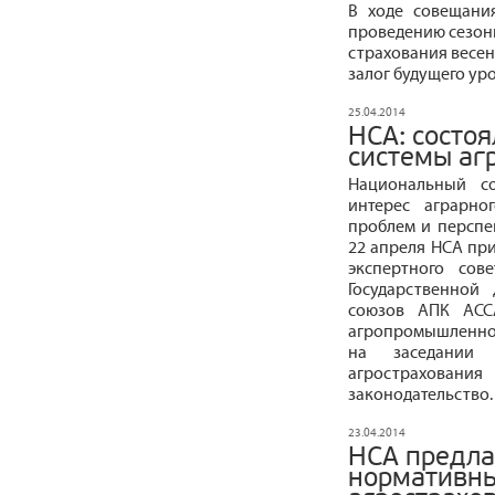
В ходе совещани
проведению сезонн
страхования весенн
залог будущего ур
25.04.2014
НСА: состо
системы аг
Национальный со
интерес аграрно
проблем и перспе
22 апреля НСА при
экспертного сов
Государственной
союзов АПК АСС
агропромышленно
на заседании 
агрострахова
законодательство.
23.04.2014
НСА предла
нормативны