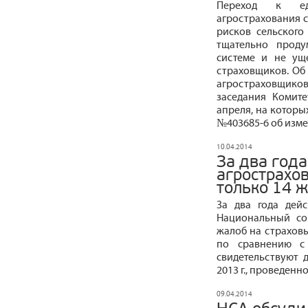
Переход к ед
агрострахования с
рисков сельского
тщательно проду
системе и не ущ
страховщиков. Об
агростраховщик
заседания Комит
апреля, на которы
№403685-6 об изме
10.04.2014
За два год
агрострахо
только 14 
За два года дей
Национальный со
жалоб на страхов
по сравнению с 
свидетельствуют 
2013 г., проведенн
09.04.2014