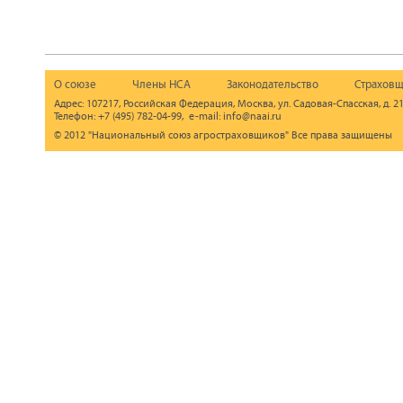
О союзе
Члены НСА
Законодательство
Страховщ
Адрес: 107217, Российская Федерация, Москва, ул. Садовая-Спасская, д. 21
Телефон: +7 (495) 782-04-99, e-mail: info@naai.ru
© 2012 "Национальный союз агростраховщиков" Все права защищены