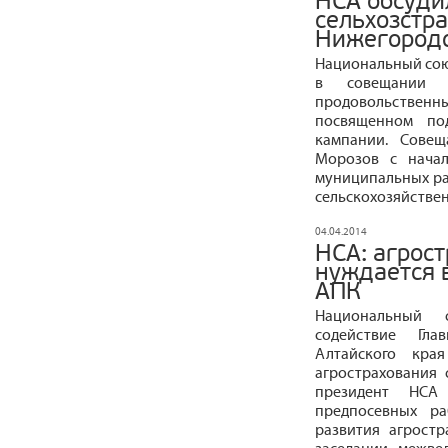
НСА обсуди
сельхозстр
Нижегородс
Национальный сою
в совещании М
продовольствен
посвященном под
кампании. Совещ
Морозов с начал
муниципальных ра
сельскохозяйстве
04.04.2014
НСА: агрос
нуждается 
АПК
Национальный 
содействие Гла
Алтайского кра
агрострахования 
президент НСА
предпосевных ра
развития агрост