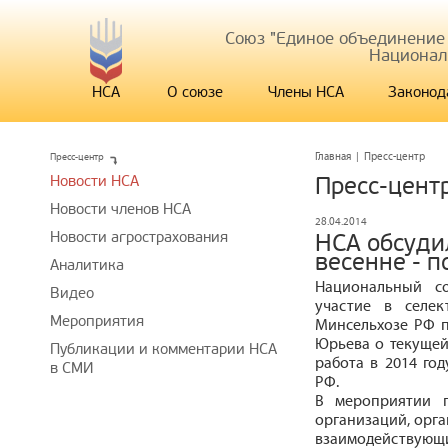
Союз "Единое объединение
Национал
НСА
О союзе
Члены НСА
Законод
Пресс-центр
Главная
|
Пресс-центр
Новости НСА
Пресс-цент
Новости членов НСА
28.04.2014
Новости агрострахования
НСА обсуди
весенне - 
Аналитика
Национальный с
Видео
участие в селек
Мероприятия
Минсельхозе РФ п
Юрьева о текущей
Публикации и комментарии НСА
работа в 2014 год
в СМИ
РФ.
В мероприятии п
организаций, орга
взаимодействующи