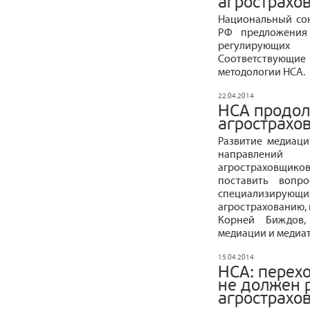
агрострахо
Национальный со
РФ предложения
регулирующих 
Соответствующ
методологии НСА.
22.04.2014
НСА продол
агрострахо
Развитие медиаци
направлений 
агростраховщиков 
поставить вопро
специализиру
агрострахованию, 
Корней Биждов,
медиации и медиат
15.04.2014
НСА: перех
не должен 
агрострахо