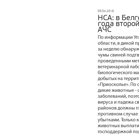
09.04.2018
НСА: в Белг
года второй
АЧС
По информации Уп
области, в дикой 
за неделю обнаруж
чумы свиней подт
проведенными мет
ветеринарной лабо
биологического ма
добытых на террит
«Приосколье». По 
дикие животные - 
заболеваний, поэ
вируса и падежа с
районов должны п
противном случае 
убытками. Только 
животных выплатил
господдержкой пор