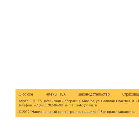
О союзе
Члены НСА
Законодательство
Страховщ
Адрес: 107217, Российская Федерация, Москва, ул. Садовая-Спасская, д. 21
Телефон: +7 (495) 782-04-99, e-mail: info@naai.ru
© 2012 "Национальный союз агростраховщиков" Все права защищены