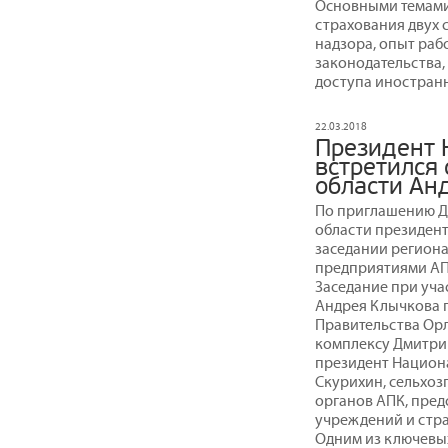
Основными темами
страхования двух 
надзора, опыт раб
законодательства,
доступа иностран
22.03.2018
Президент 
встретился 
области Ан
По приглашению Д
области президент
заседании региона
предприятиями АПК
Заседание при уча
Андрея Клычкова 
Правительства Ор
комплексу Дмитрий
президент Национ
Скурихин, сельхо
органов АПК, пред
учреждений и стра
Одним из ключевых