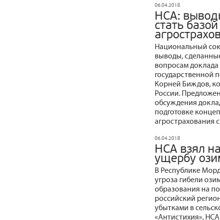
06.04.2018
НСА: вывод
стать базой
агрострахо
Национальный сою
выводы, сделанные
вопросам доклада 
государственной п
Корней Биждов, к
России. Предложен
обсуждения доклад
подготовке конце
агрострахования с
06.04.2018
НСА взял н
ущербу ози
В Республике Морд
угроза гибели ози
образования на по
российский регион,
убытками в сельск
«Антистихия», НСА 