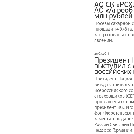
АО СК «РСХ
АО «Агрооб
млн рублей
Посевы сахарной с
площади 14 978 га
застрахованы от 
явлений.
26.03.2018
Президент 
выступил с
российских
Президент Национ
Биждов принял уча
Всероссийского со
страховщиков (GDV
приглашению герм
президент ВСС Иго
фон Фюрстенверт, 
заместитель дирек
России Светлана 
надзора Германии,