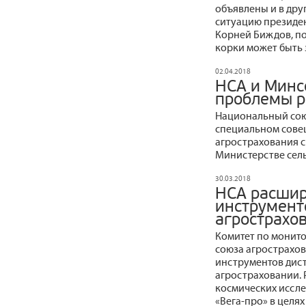
объявлены и в дру
ситуацию президе
Корней Биждов, по
корки может быть 
02.04.2018
НСА и Минс
проблемы р
Национальный сою
специальном сове
агрострахования с
Министерстве сель
30.03.2018
НСА расшир
инструмент
агрострахо
Комитет по монито
союза агрострахов
инструментов дис
агростраховании. 
космических иссле
«Вега-про» в целя