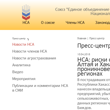
Союз "Единое объединение
Национал
НСА
О союзе
Члены НСА
Законод
Пресс-центр
Главная
|
Пресс-центр
Новости НСА
Пресс-цент
Новости членов НСА
10.04.2018
Новости агрострахования
НСА: риски
Алтая и Ха
Аналитика
проникнове
Видео
регионах
Мероприятия
В пострадавших от
Республики Хакасс
Публикации и комментарии НСА
нанесен владельца
в СМИ
предприятий, убыт
сельхозживотных, 
данных регионах 
Биждов.