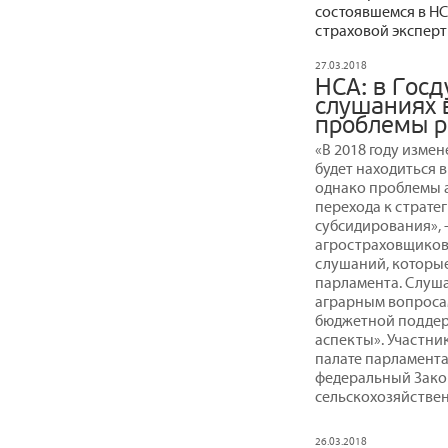
состоявшемся в НС
страховой эксперт
27.03.2018
НСА: в Гос
слушаниях 
проблемы р
«В 2018 году изме
будет находиться 
однако проблемы а
перехода к страте
субсидирования», 
агростраховщиков
слушаний, которые
парламента. Слуш
аграрным вопросам
бюджетной поддер
аспекты». Участн
палате парламента
федеральный Зако
сельскохозяйстве
26.03.2018