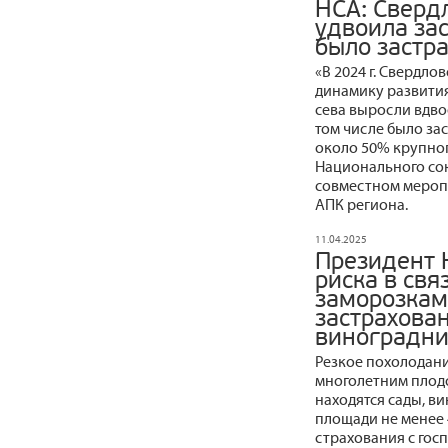
НСА: Свердл
удвоила за
было застр
«В 2024 г. Свердл
динамику развити
сева выросли вдвое
том числе было за
около 50% крупного
Национального со
совместном мероп
АПК региона.
11.04.2025
Президент 
риска в свя
заморозкам
застрахован
виноградни
Резкое похолодани
многолетним плодо
находятся сады, в
площади не менее 
страхования с гос