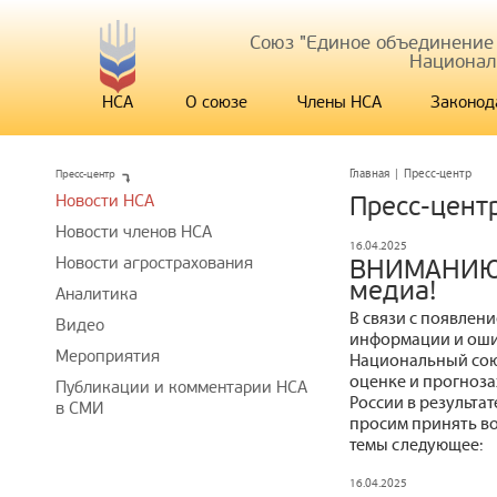
Союз "Единое объединение
Национал
НСА
О союзе
Члены НСА
Законод
Пресс-центр
Главная
|
Пресс-центр
Новости НСА
Пресс-цент
Новости членов НСА
16.04.2025
Новости агрострахования
ВНИМАНИЮ 
медиа!
Аналитика
В связи с появлен
Видео
информации и оши
Мероприятия
Национальный сою
оценке и прогноза
Публикации и комментарии НСА
России в результа
в СМИ
просим принять в
темы следующее:
16.04.2025