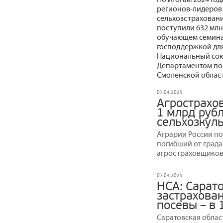
регионов-лидеров
сельхозстраховани
поступили 632 млн
обучающем семина
господдержкой для
Национальный сою
Департаментом по
Смоленской облас
07.04.2025
Агрострахо
1 млрд руб
сельхозкуль
Аграрии России по
погибший от града
агростраховщиков
07.04.2025
НСА: Сарато
застрахован
посевы – в 
Саратовская облас