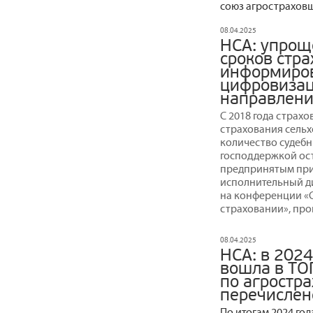
союз агрострахов
08.04.2025
НСА: упрощ
сроков стра
информиров
цифровизац
направлени
С 2018 года страх
страхования сельхо
количество судебн
господдержкой ост
предпринятым при 
исполнительный д
на конференции «C
страховании», про
08.04.2025
НСА: в 2024
вошла в ТО
по агростр
перечислен
По итогам 2024 го