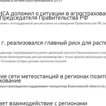
рами в системе агрострахования в 2015 г.
НСА доложил о ситуации в агрострахова
Председателя Правительства РФ
ания с господдержкой рассмотрены на совещании Правительства РФ, з
 г. реализовался главный риск для раст
данным, подтверждается ранее сделанный прогноз Национального сою
ет менее благоприятным для растениеводства с точки зрения реализации 
. Основные потери урожаю нанесены засухой.
тие сети метеостанций в регионах пози
ахование
агростраховщиков поддерживает инициативу Воронежской области по 
ает взаимодействие с регионами