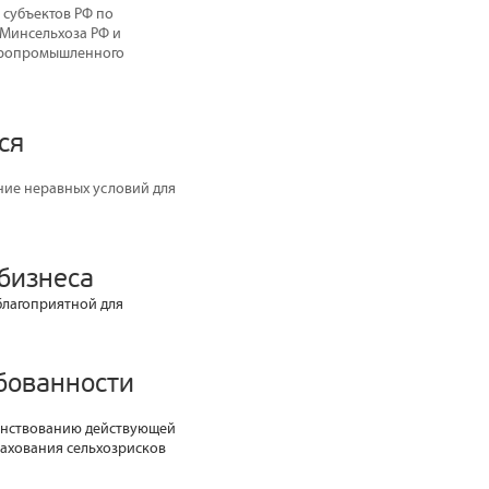
 субъектов РФ по
 Минсельхоза РФ и
агропромышленного
ся
ение неравных условий для
бизнеса
благоприятной для
бованности
шенствованию действующей
рахования сельхозрисков