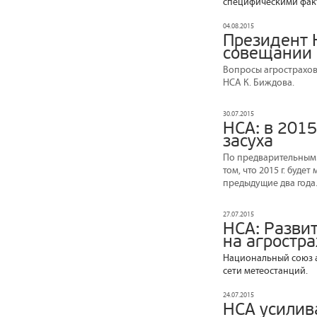
специфическими факто
04.08.2015
Президент 
совещании 
Вопросы агрострахов
НСА К. Биждова.
30.07.2015
НСА: в 2015
засуха
По предварительным 
том, что 2015 г. буд
предыдущие два года
27.07.2015
НСА: Разви
на агростр
Национальный союз 
сети метеостанций.
24.07.2015
НСА усилив