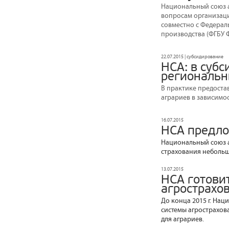
Национальный союз а
вопросам организаци
совместно с Федерал
производства (ФГБУ 
22.07.2015 | субсидирование
НСА: в суб
региональн
В практике предоста
аграриев в зависимос
16.07.2015
НСА предло
Национальный союз а
страхования неболь
13.07.2015
НСА готови
агрострахо
До конца 2015 г. На
системы агрострахов
для аграриев.