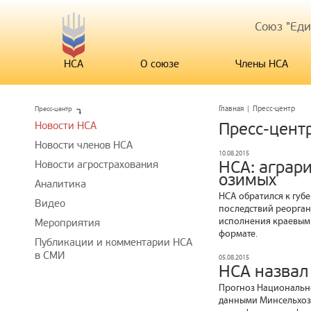
Союз "Ед
НСА
О союзе
Члены НСА
Пресс-центр
Главная
|
Пресс-центр
Новости НСА
Пресс-цент
Новости членов НСА
10.08.2015
НСА: аграри
Новости агрострахования
озимых
Аналитика
НСА обратился к губ
Видео
последствий реорган
исполнения краевым
Мероприятия
формате.
Публикации и комментарии НСА
в СМИ
05.08.2015
НСА назвал
Прогноз Национально
данными Минсельхоза