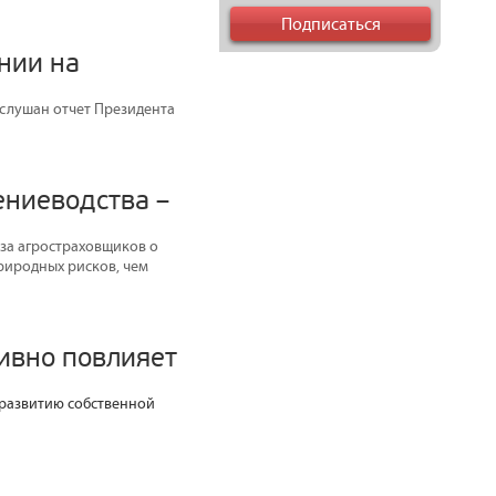
нии на
аслушан отчет Президента
ениеводства –
за агростраховщиков о
природных рисков, чем
тивно повлияет
развитию собственной