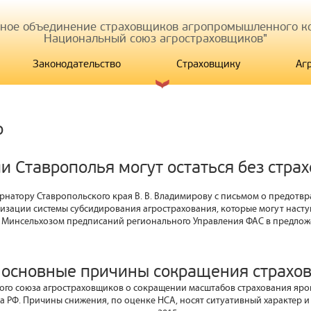
иное объединение страховщиков агропромышленного ко
Национальный союз агростраховщиков"
Законодательство
Страховщику
Аг
р
и Ставрополья могут остаться без стра
ернатору Ставропольского края В. В. Владимирову с письмом о предотв
изации системы субсидирования агрострахования, которые могут наступ
 Минсельхозом предписаний регионального Управления ФАС в предло
 основные причины сокращения страхо
го союза агростраховщиков о сокращении масштабов страхования яро
 РФ. Причины снижения, по оценке НСА, носят ситуативный характер и