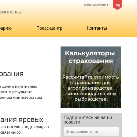
Личный кабинет
Eng
мплекса -
рарию
Пресс-центр
Контакты
хования
ращении негативных
ить в результате
женном министерством
Подпишитесь на наши
вания яровых
новости
вых посевов подтвержден
 связаны со