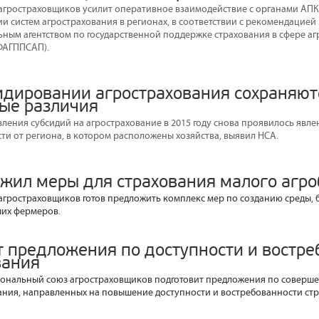
гростраховщиков усилит оперативное взаимодействие с органами АПК
и систем агрострахования в регионах, в соответствии с рекомендацией
ьным агентством по государственной поддержке страхования в сфере 
ФАГППСАП).
сидировании агрострахования сохраняют
ые различия
вления субсидий на агрострахование в 2015 году снова проявилось явл
ти от региона, в котором расположены хозяйства, выявил НСА.
жил меры для страхования малого агро
гростраховщиков готов предложить комплекс мер по созданию среды, 
ших фермеров.
т предложения по доступности и востре
вания
циональный союз агростраховщиков подготовит предложения по совер
ания, направленных на повышение доступности и востребованности ст