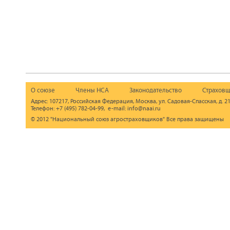
О союзе
Члены НСА
Законодательство
Страховщ
Адрес: 107217, Российская Федерация, Москва, ул. Садовая-Спасская, д. 21
Телефон: +7 (495) 782-04-99, e-mail: info@naai.ru
© 2012 "Национальный союз агростраховщиков" Все права защищены