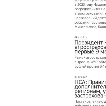
В 2023 году Наци
сосредоточится на
агрострахования,
направлений деят
собрания, состояв
Минсельхоза, Банк
09.12.2022
Президент 
агрострахо
первые 9 м
Рынок агрострахов
вырос на 28%: объ
рублей против 6,4
08.12.2022
НСА: Прави
дополнител
регионам, 
застрахова
Постановление о 
субъектов, где в 