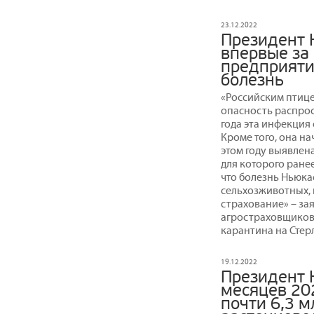
23.12.2022
Президент 
впервые за
предприяти
болезнь
«Российским птице
опасность распрос
года эта инфекци
Кроме того, она н
этом году выявлен
для которого ране
что болезнь Ньюка
сельхозживотных, 
страхование» – за
агростраховщиков
карантина на Сте
19.12.2022
Президент 
месяцев 202
почти 6,3 м