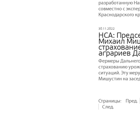
разработанную На
совместно с экспе
Краснодарского кр
30.11.2022
НСА: Предс
Михаил Миш
страховани
аграриев Д
Фермеры Дальнего 
страхованию урожа
ситуаций. Эту ме
Мишустин на засед
Страницы:
Пред.
След.