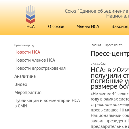
Союз "Единое объединение
Национал
НСА
О союзе
Члены НСА
Законод
Пресс-центр
Главная
|
Пресс-центр
Новости НСА
Пресс-цент
Новости членов НСА
27.12.2022
Новости агрострахования
НСА: в 2022
получили с
Аналитика
погибшие у
Видео
размере бо
Мероприятия
«Не менее 44 сель
году в рамках сис
Публикации и комментарии НСА
страховое возмеще
в СМИ
превысившее 10 мл
Национальный союз
заявил президент
предварительные и