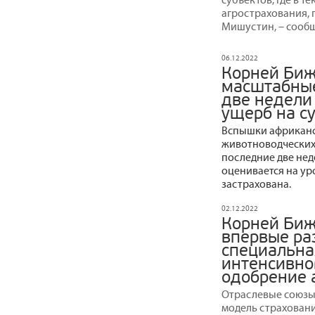
агрострахования,
Мишустин, – сообщ
06.12.2022
Корней Биж
масштабные
две недели
ущерб на с
Вспышки африканс
животноводческих
последние две нед
оценивается на уро
застрахована.
02.12.2022
Корней Биж
впервые ра
специальна
интенсивно
одобрение 
Отраслевые союзы
модель страховани