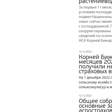
растениево
За первые 11 меся
условиях господдер
подвел Националь
охват сейчас явля
с господдержкой. 
скорректированы в
сведений по осенн
НСА Корней Биждо
14.12.2022
Корней Биж
месяцев 202
получили н
страховых 
На 1 декабря 2022
сельскому хозяйст
сельхозкультур и 
12.12.2022
Общее собр
основные з
агрострахо