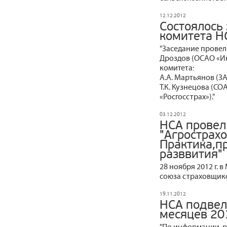
12.12.2012
Состоялось
комитета Н
"Заседание провел
Дроздов (ОСАО «Ин
комитета:
А.А. Мартьянов (З
Т.К. Кузнецова (СО
«Росгосстрах»)."
03.12.2012
НСА провел
"Агрострах
Практика,п
разввития"
28 ноября 2012 г.
союза страховщико
19.11.2012
НСА подвел
месяцев 20
"По информации, р