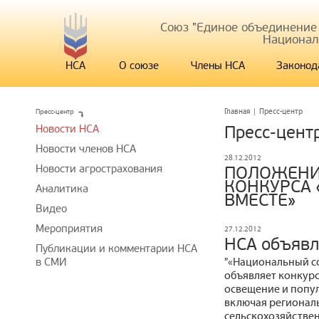
Союз "Единое объединение
Национал
НСА
О союзе
Члены НСА
Законод
Пресс-центр
Главная
|
Пресс-центр
Новости НСА
Пресс-цент
Новости членов НСА
28.12.2012
Новости агрострахования
ПОЛОЖЕНИ
КОНКУРСА
Аналитика
ВМЕСТЕ»
Видео
Мероприятия
27.12.2012
НСА объявл
Публикации и комментарии НСА
"«Национальный со
в СМИ
объявляет конкурс
освещение и попу
включая регионал
сельскохозяйствен