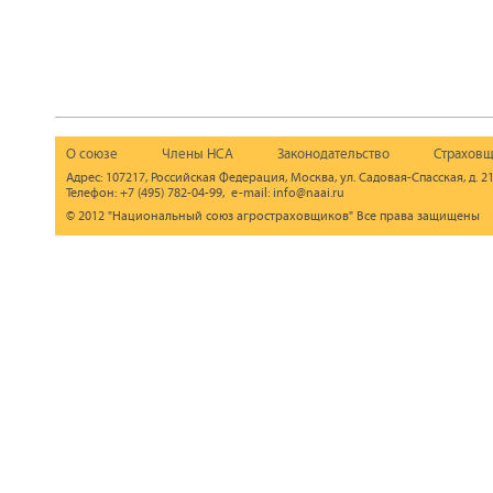
О союзе
Члены НСА
Законодательство
Страховщ
Адрес: 107217, Российская Федерация, Москва, ул. Садовая-Спасская, д. 21
Телефон: +7 (495) 782-04-99, e-mail: info@naai.ru
© 2012 "Национальный союз агростраховщиков" Все права защищены