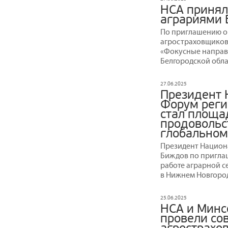
НСА принял 
аграриями 
По приглашению о
агростраховщиков 
«Фокусные направл
Белгородской обла
27.06.2025
Президент 
Форум реги
стал площа
продовольс
глобальном
Президент Национ
Биждов по пригла
работе аграрной с
в Нижнем Новгоро
25.06.2025
НСА и Минс
провели со