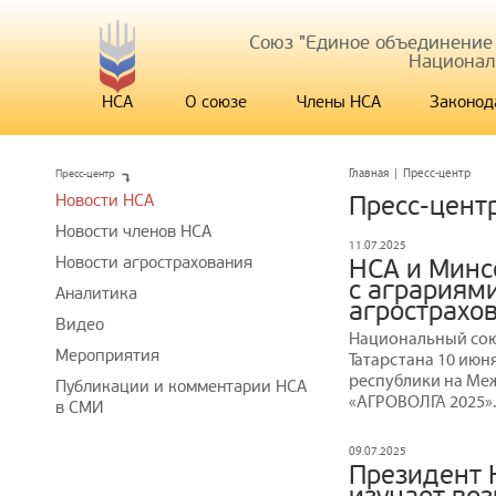
Союз "Единое объединение
Национал
НСА
О союзе
Члены НСА
Законод
Пресс-центр
Главная
|
Пресс-центр
Новости НСА
Пресс-цент
Новости членов НСА
11.07.2025
Новости агрострахования
НСА и Минс
с аграриям
Аналитика
агрострахо
Видео
Национальный сою
Мероприятия
Татарстана 10 июн
республики на М
Публикации и комментарии НСА
«АГРОВОЛГА 2025».
в СМИ
09.07.2025
Президент 