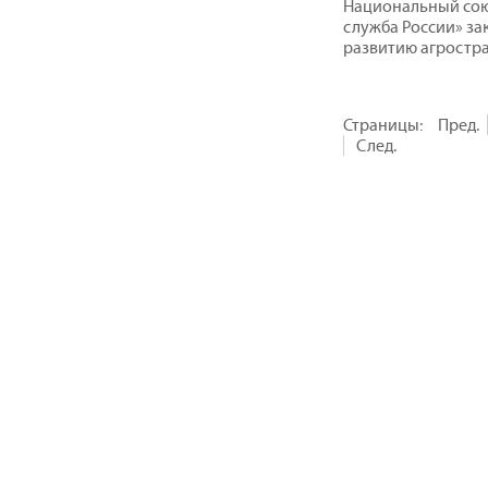
Национальный сою
служба России» за
развитию агростр
Страницы:
Пред.
След.