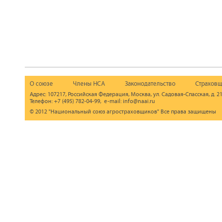
О союзе
Члены НСА
Законодательство
Страховщ
Адрес: 107217, Российская Федерация, Москва, ул. Садовая-Спасская, д. 21
Телефон: +7 (495) 782-04-99, e-mail: info@naai.ru
© 2012 "Национальный союз агростраховщиков" Все права защищены