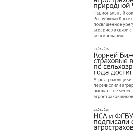
агрострахов
природной 
Национальный сою
Республики Крым 
посвященное урег
аграриев в связи 
реагирования.
24.06.2025
Корней Биж
страховые 
по сельхозр
года достиг
Агростраховщики Н
перечислили агра
выплат – не менее
агростраховщиков
23.06.2025
НСА и ФГБУ
подписали 
агрострахо