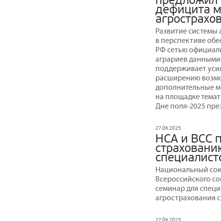
предложил
дефицита м
агрострахо
Развитие системы 
в перспективе обе
РФ сетью официал
аграриев данными
поддерживает усил
расширению возмо
дополнительные ме
на площадке темат
Дне поля-2025 пре
27.06.2025
НСА и ВСС 
страховани
специалист
Национальный сою
Всероссийского с
семинар для спец
агрострахования с
27.06.2025