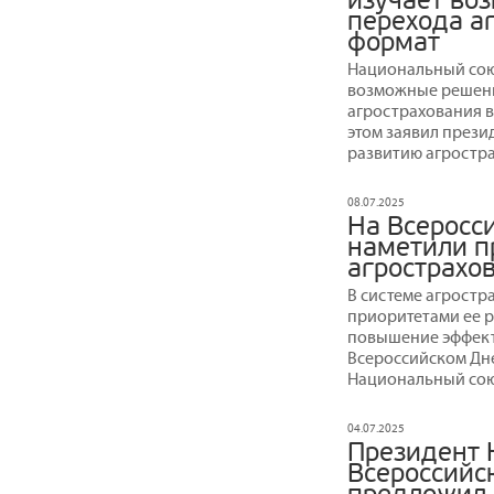
изучает во
перехода а
формат
Национальный сою
возможные решени
агрострахования в
этом заявил прези
развитию агростра
08.07.2025
На Всеросс
наметили п
агрострахо
В системе агростр
приоритетами ее р
повышение эффект
Всероссийском Дне
Национальный сою
04.07.2025
Президент 
Всероссийс